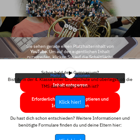
Sie sehen gerade einen Platzhalterinhalt von
YouTube
. Um auf den eigentlichen Inhalt
zuzugreifen, klicken Sie auf die Schaltfläche
unten. Bitte beachten Sie, dass dabei Daten an
Drittanbieter weitergegeben werden.
Schon bald dein Gymnasium?
Mehr Informationen
Bist du in der 4. Klasse einer Grundschule und überlegst, ob die
Inhalt entsperren
TMS das Richtige für dich ist?
Erforderlichen Service akzeptieren und
Klick hier!
Inhalte entsperren
Du hast dich schon entschieden? Weitere Informationen und
benötigte Formulare finden du und deine Eltern hier: