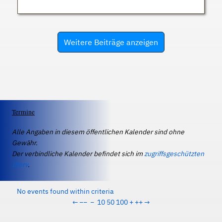
Weitere Beiträge anzeigen
Termine
Alle Angaben in diesem öffentlichen Kalender sind ohne
Gewähr.
Der verbindliche Kalender befindet sich im
zugriffsgeschützten
IServ
.
No events found within criteria
←
−−
−
10
50
100
+
++
→