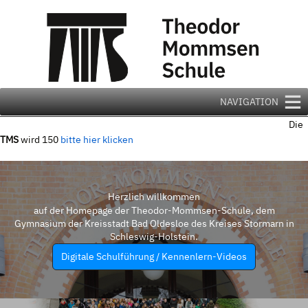
Zum
Inhalt
springen
NAVIGATION
Die
TMS
wird 150
bitte hier klicken
Herzlich willkommen
auf der Homepage der Theodor-Mommsen-Schule, dem
Gymnasium der Kreisstadt Bad Oldesloe des Kreises Stormarn in
Schleswig-Holstein.
Digitale Schulführung / Kennenlern-Videos