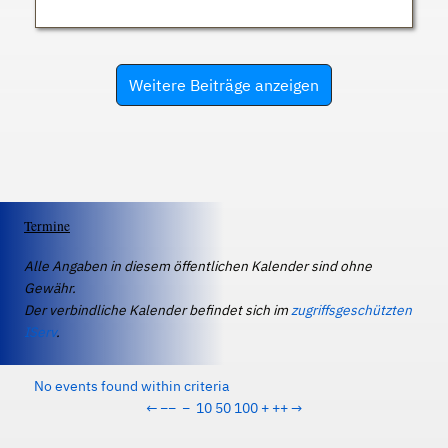
Weitere Beiträge anzeigen
Termine
Alle Angaben in diesem öffentlichen Kalender sind ohne
Gewähr.
Der verbindliche Kalender befindet sich im
zugriffsgeschützten
IServ
.
No events found within criteria
←
−−
−
10
50
100
+
++
→