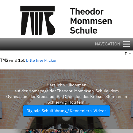
Zum
Inhalt
springen
NAVIGATION
Die
TMS
wird 150
bitte hier klicken
Herzlich willkommen
auf der Homepage der Theodor-Mommsen-Schule, dem
Gymnasium der Kreisstadt Bad Oldesloe des Kreises Stormarn in
Schleswig-Holstein.
Digitale Schulführung / Kennenlern-Videos