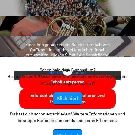
Sie sehen gerade einen Platzhalterinhalt von
YouTube
. Um auf den eigentlichen Inhalt
zuzugreifen, klicken Sie auf die Schaltfläche
unten. Bitte beachten Sie, dass dabei Daten an
Drittanbieter weitergegeben werden.
Schon bald dein Gymnasium?
Mehr Informationen
Bist du in der 4. Klasse einer Grundschule und überlegst, ob die
Inhalt entsperren
TMS das Richtige für dich ist?
Erforderlichen Service akzeptieren und
Klick hier!
Inhalte entsperren
Du hast dich schon entschieden? Weitere Informationen und
benötigte Formulare finden du und deine Eltern hier: