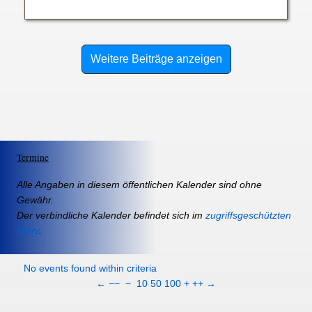
Weitere Beiträge anzeigen
Termine
Alle Angaben in diesem öffentlichen Kalender sind ohne
Gewähr.
Der verbindliche Kalender befindet sich im
zugriffsgeschützten
IServ
.
No events found within criteria
←
−−
−
10
50
100
+
++
→