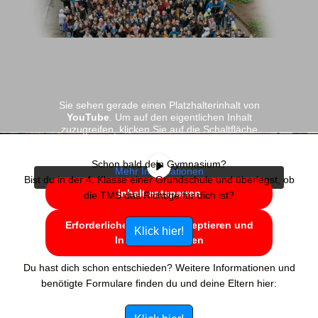
Sie sehen gerade einen Platzhalterinhalt von
YouTube
. Um auf den eigentlichen Inhalt
zuzugreifen, klicken Sie auf die Schaltfläche
unten. Bitte beachten Sie, dass dabei Daten an
Drittanbieter weitergegeben werden.
Schon bald dein Gymnasium?
Mehr Informationen
Bist du in der 4. Klasse einer Grundschule und überlegst, ob
Inhalt entsperren
die TMS das Richtige für dich ist?
Erforderlichen Service akzeptieren und
Klick hier!
Inhalte entsperren
Du hast dich schon entschieden? Weitere Informationen und
benötigte Formulare finden du und deine Eltern hier: