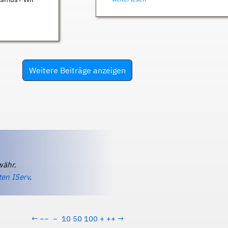
Weitere Beiträge anzeigen
währ.
ten IServ
.
←
−−
−
10
50
100
+
++
→