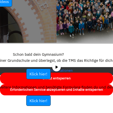
ideos
Sie sehen gerade einen Platzhalterinhalt von
YouTube
. Um auf den
eigentlichen Inhalt zuzugreifen, klicken Sie auf die Schaltfläche unten.
Schon bald dein Gymnasium?
Bitte beachten Sie, dass dabei Daten an Drittanbieter weitergegeben
einer Grundschule und überlegst, ob die TMS das Richtige für dich 
werden.
Mehr Informationen
Klick hier!
Inhalt entsperren
eitere Informationen und benötigte Formulare finden du und dein
Erforderlichen Service akzeptieren und Inhalte entsperren
Klick hier!