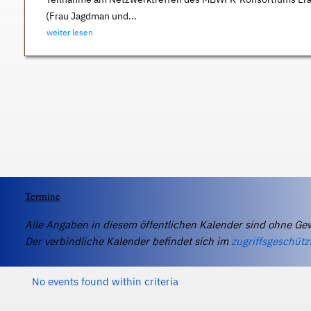
(Frau Jagdman und...
weiter lesen
Termine
Alle Angaben in diesem öffentlichen Kalender sind ohne Ge
Der verbindliche Kalender befindet sich im
zugriffsgeschütz
No events found within criteria