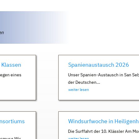
ten
. Klassen
Spanienaustausch 2026
Wegen eines
Unser Spanien-Austausch in San Seb
der Deutschen...
weiter lesen
nsortiums
Windsurfwoche in Heiligen
Die Surffahrt der 10. Klässler Am Mo
asmus+ Wir
weiter lesen