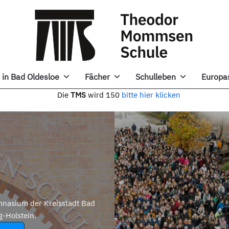
in Bad Oldesloe
Fächer
Schulleben
Europa
e
TMS
wird 150
bitte hier klicken
nasium der Kreisstadt Bad
g-Holstein.