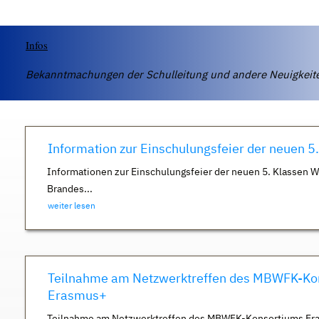
Infos
Bekanntmachungen der Schulleitung und andere Neuigkei
Information zur Einschulungsfeier der neuen 5
Informationen zur Einschulungsfeier der neuen 5. Klassen 
Brandes...
weiter lesen
Teilnahme am Netzwerktreffen des MBWFK-Ko
Erasmus+
Teilnahme am Netzwerktreffen des MBWFK-Konsortiums Er