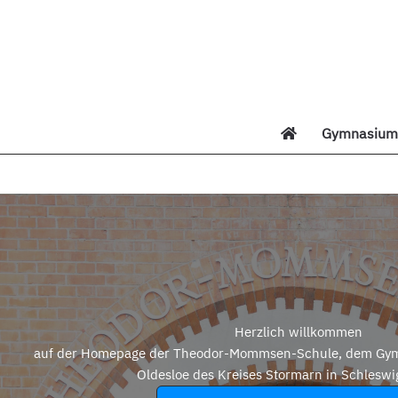
Zum
Inhalt
springen
Gymnasium 
Di
Herzlich willkommen
auf der Homepage der Theodor-Mommsen-Schule, dem Gym
Oldesloe des Kreises Stormarn in Schleswi