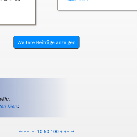
Weitere Beiträge anzeigen
währ.
ten IServ
.
←
−−
−
10
50
100
+
++
→