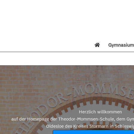
Zum
Inhalt
springen
Gymnasium 
Di
Herzlich willkommen
auf der Homepage der Theodor-Mommsen-Schule, dem Gym
Oldesloe des Kreises Stormarn in Schleswi