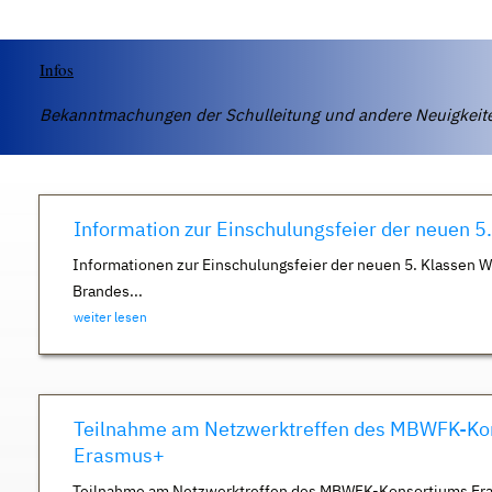
Infos
Bekanntmachungen der Schulleitung und andere Neuigkei
Information zur Einschulungsfeier der neuen 5
Informationen zur Einschulungsfeier der neuen 5. Klassen 
Brandes...
weiter lesen
Teilnahme am Netzwerktreffen des MBWFK-Ko
Erasmus+
Teilnahme am Netzwerktreffen des MBWFK-Konsortiums Er