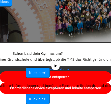
ideos
Sie sehen gerade einen Platzhalterinhalt von
YouTube
. Um auf den
eigentlichen Inhalt zuzugreifen, klicken Sie auf die Schaltfläche unten.
Schon bald dein Gymnasium?
Bitte beachten Sie, dass dabei Daten an Drittanbieter weitergegeben
einer Grundschule und überlegst, ob die TMS das Richtige für dich 
werden.
Mehr Informationen
Klick hier!
Inhalt entsperren
eitere Informationen und benötigte Formulare finden du und dein
Erforderlichen Service akzeptieren und Inhalte entsperren
Klick hier!