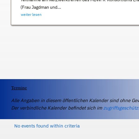
(Frau Jagdman und...
weiter lesen
Termine
Alle Angaben in diesem öffentlichen Kalender sind ohne Ge
Der verbindliche Kalender befindet sich im
zugriffsgeschütz
No events found within criteria