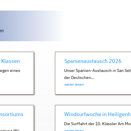
ten
. Klassen
Spanienaustausch 2026
Wegen eines
Unser Spanien-Austausch in San Seb
der Deutschen...
weiter lesen
nsortiums
Windsurfwoche in Heiligen
Die Surffahrt der 10. Klässler Am Mo
asmus+ Wir
weiter lesen