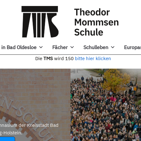
in Bad Oldesloe
Fächer
Schulleben
Europa
e
TMS
wird 150
bitte hier klicken
nasium der Kreisstadt Bad
g-Holstein.