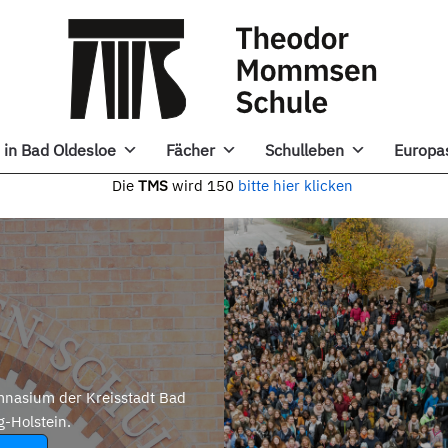
in Bad Oldesloe
Fächer
Schulleben
Europa
e
TMS
wird 150
bitte hier klicken
nasium der Kreisstadt Bad
g-Holstein.