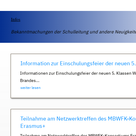
Infos
Bekanntmachungen der Schulleitung und andere Neuigkei
Information zur Einschulungsfeier der neuen 5
Informationen zur Einschulungsfeier der neuen 5. Klassen 
Brandes...
weiter lesen
Teilnahme am Netzwerktreffen des MBWFK-Ko
Erasmus+
Teilnahme am Netzwerktreffen des MBWFK-Konsortiums Er