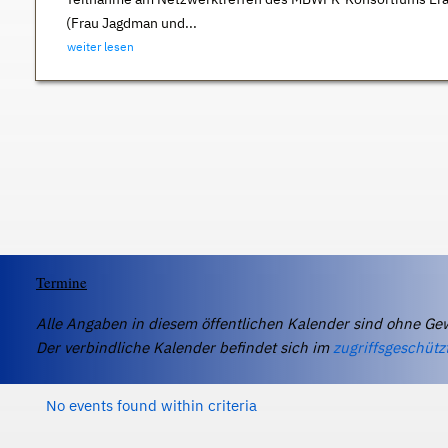
(Frau Jagdman und...
weiter lesen
Termine
Alle Angaben in diesem öffentlichen Kalender sind ohne Ge
Der verbindliche Kalender befindet sich im
zugriffsgeschütz
No events found within criteria