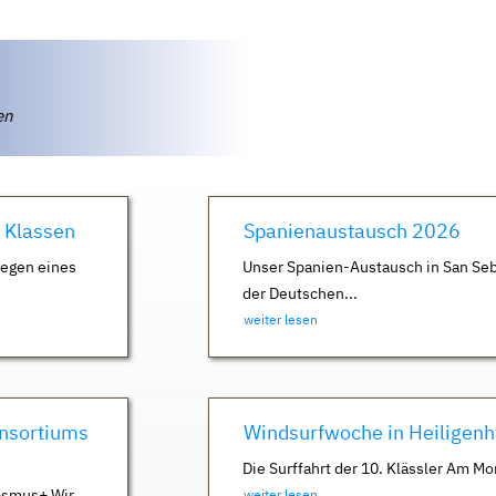
ten
. Klassen
Spanienaustausch 2026
Wegen eines
Unser Spanien-Austausch in San Seb
der Deutschen...
weiter lesen
nsortiums
Windsurfwoche in Heiligen
Die Surffahrt der 10. Klässler Am Mo
asmus+ Wir
weiter lesen