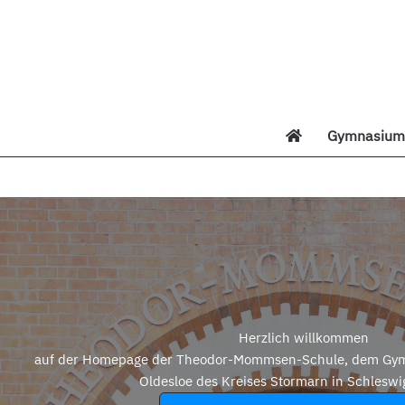
Zum
Inhalt
springen
Gymnasium 
Di
Herzlich willkommen
auf der Homepage der Theodor-Mommsen-Schule, dem Gym
Oldesloe des Kreises Stormarn in Schleswi