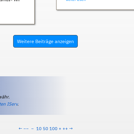
Weitere Beiträge anzeigen
währ.
ten IServ
.
←
−−
−
10
50
100
+
++
→