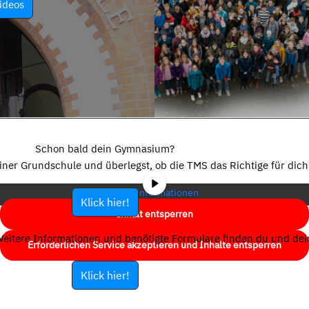
ideos
Sie sehen gerade einen Platzhalterinhalt von
YouTube
. Um auf den
eigentlichen Inhalt zuzugreifen, klicken Sie auf die Schaltfläche unten.
Schon bald dein Gymnasium?
Bitte beachten Sie, dass dabei Daten an Drittanbieter weitergegeben
einer Grundschule und überlegst, ob die TMS das Richtige für dich 
werden.
Mehr Informationen
Klick hier!
Inhalt entsperren
eitere Informationen und benötigte Formulare finden du und dein
Erforderlichen Service akzeptieren und Inhalte entsperren
Klick hier!