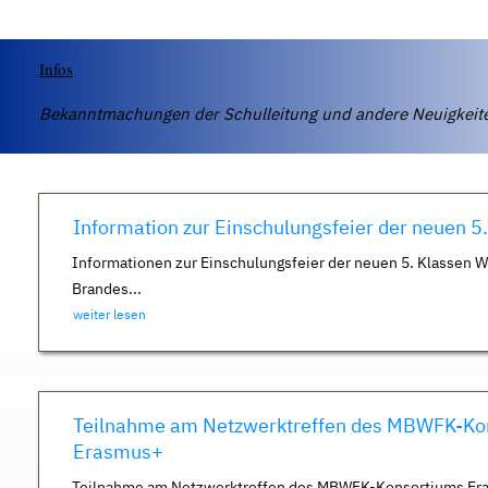
Infos
Bekanntmachungen der Schulleitung und andere Neuigkei
Information zur Einschulungsfeier der neuen 5
Informationen zur Einschulungsfeier der neuen 5. Klassen 
Brandes...
weiter lesen
Teilnahme am Netzwerktreffen des MBWFK-Ko
Erasmus+
Teilnahme am Netzwerktreffen des MBWFK-Konsortiums Er