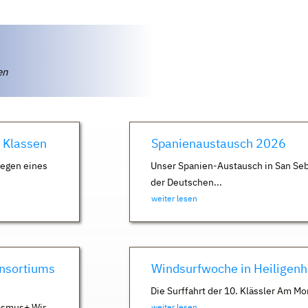
ten
. Klassen
Spanienaustausch 2026
Wegen eines
Unser Spanien-Austausch in San Seb
der Deutschen...
weiter lesen
nsortiums
Windsurfwoche in Heiligen
Die Surffahrt der 10. Klässler Am Mo
asmus+ Wir
weiter lesen