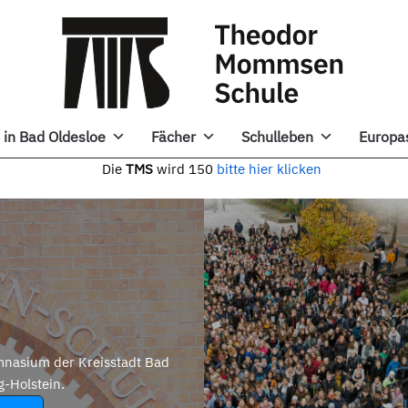
in Bad Oldesloe
Fächer
Schulleben
Europa
e
TMS
wird 150
bitte hier klicken
nasium der Kreisstadt Bad
g-Holstein.