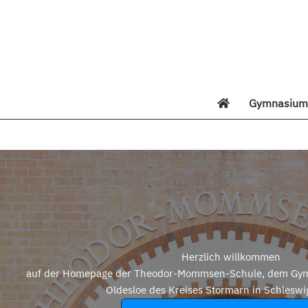
Zum
Inhalt
springen
Gymnasium 
Di
Herzlich willkommen
auf der Homepage der Theodor-Mommsen-Schule, dem Gym
Oldesloe des Kreises Stormarn in Schleswi