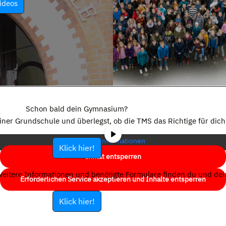
ideos
Sie sehen gerade einen Platzhalterinhalt von
YouTube
. Um auf den
eigentlichen Inhalt zuzugreifen, klicken Sie auf die Schaltfläche unten.
Schon bald dein Gymnasium?
Bitte beachten Sie, dass dabei Daten an Drittanbieter weitergegeben
einer Grundschule und überlegst, ob die TMS das Richtige für dich 
werden.
Mehr Informationen
Klick hier!
Inhalt entsperren
eitere Informationen und benötigte Formulare finden du und dein
Erforderlichen Service akzeptieren und Inhalte entsperren
Klick hier!