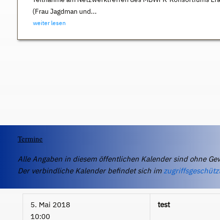
(Frau Jagdman und...
weiter lesen
Termine
Alle Angaben in diesem öffentlichen Kalender sind ohne Ge
Der verbindliche Kalender befindet sich im
zugriffsgeschütz
5. Mai 2018
test
10:00