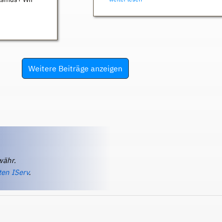
Weitere Beiträge anzeigen
währ.
ten IServ
.