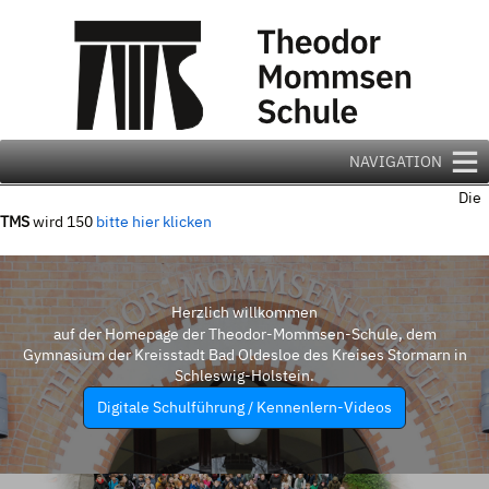
Zum
Inhalt
springen
NAVIGATION
Die
TMS
wird 150
bitte hier klicken
Herzlich willkommen
auf der Homepage der Theodor-Mommsen-Schule, dem
Gymnasium der Kreisstadt Bad Oldesloe des Kreises Stormarn in
Schleswig-Holstein.
Digitale Schulführung / Kennenlern-Videos