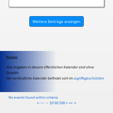
Weitere Beiträge anzeigen
Termine
Alle Angaben in diesem öffentlichen Kalender sind ohne
Gewähr.
Der verbindliche Kalender befindet sich im
zugriffsgeschützten
IServ
.
No events found within criteria
←
−−
−
10
50
100
+
++
→