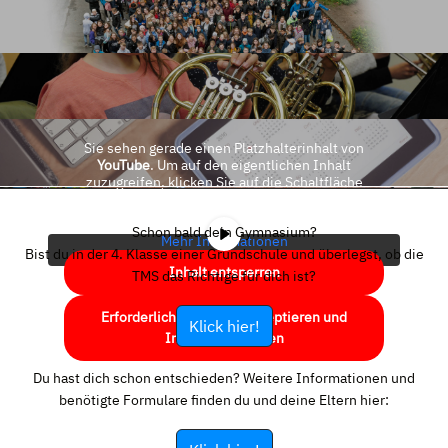
Sie sehen gerade einen Platzhalterinhalt von
YouTube
. Um auf den eigentlichen Inhalt
zuzugreifen, klicken Sie auf die Schaltfläche
unten. Bitte beachten Sie, dass dabei Daten an
Drittanbieter weitergegeben werden.
Schon bald dein Gymnasium?
Mehr Informationen
Bist du in der 4. Klasse einer Grundschule und überlegst, ob die
Inhalt entsperren
TMS das Richtige für dich ist?
Erforderlichen Service akzeptieren und
Klick hier!
Inhalte entsperren
Du hast dich schon entschieden? Weitere Informationen und
benötigte Formulare finden du und deine Eltern hier: