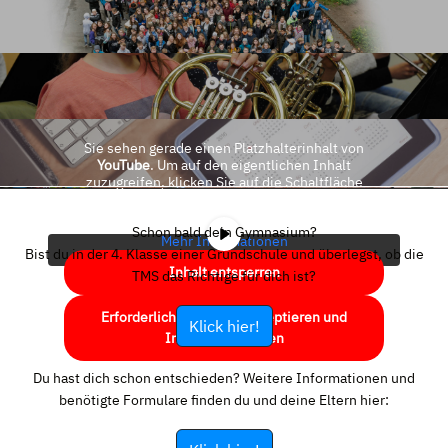
Sie sehen gerade einen Platzhalterinhalt von
YouTube
. Um auf den eigentlichen Inhalt
zuzugreifen, klicken Sie auf die Schaltfläche
unten. Bitte beachten Sie, dass dabei Daten an
Drittanbieter weitergegeben werden.
Schon bald dein Gymnasium?
Mehr Informationen
Bist du in der 4. Klasse einer Grundschule und überlegst, ob die
Inhalt entsperren
TMS das Richtige für dich ist?
Erforderlichen Service akzeptieren und
Klick hier!
Inhalte entsperren
Du hast dich schon entschieden? Weitere Informationen und
benötigte Formulare finden du und deine Eltern hier: