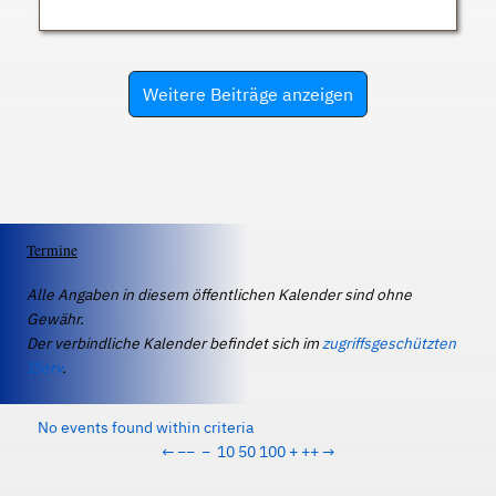
Weitere Beiträge anzeigen
Termine
Alle Angaben in diesem öffentlichen Kalender sind ohne
Gewähr.
Der verbindliche Kalender befindet sich im
zugriffsgeschützten
IServ
.
No events found within criteria
←
−−
−
10
50
100
+
++
→