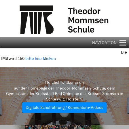
Zum
Inhalt
springen
NAVIGATION
Die
TMS
wird 150
bitte hier klicken
Herzlich willkommen
auf der Homepage der Theodor-Mommsen-Schule, dem
Gymnasium der Kreisstadt Bad Oldesloe des Kreises Stormarn in
Schleswig-Holstein.
Digitale Schulführung / Kennenlern-Videos