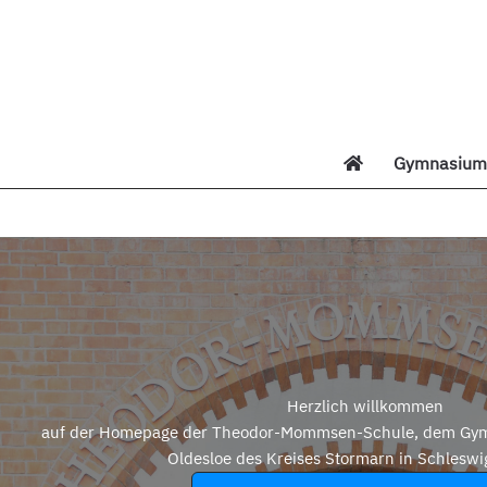
Zum
Inhalt
springen
Gymnasium 
Di
Herzlich willkommen
auf der Homepage der Theodor-Mommsen-Schule, dem Gym
Oldesloe des Kreises Stormarn in Schleswi