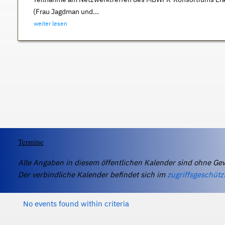
(Frau Jagdman und...
weiter lesen
Termine
Alle Angaben in diesem öffentlichen Kalender sind ohne Ge
Der verbindliche Kalender befindet sich im
zugriffsgeschütz
No events found within criteria