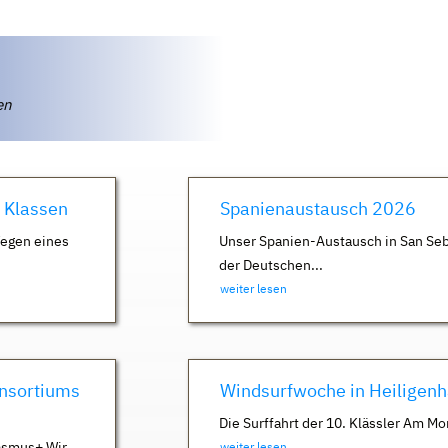
ten
. Klassen
Spanienaustausch 2026
Wegen eines
Unser Spanien-Austausch in San Seb
der Deutschen...
weiter lesen
nsortiums
Windsurfwoche in Heiligen
Die Surffahrt der 10. Klässler Am Mo
asmus+ Wir
weiter lesen