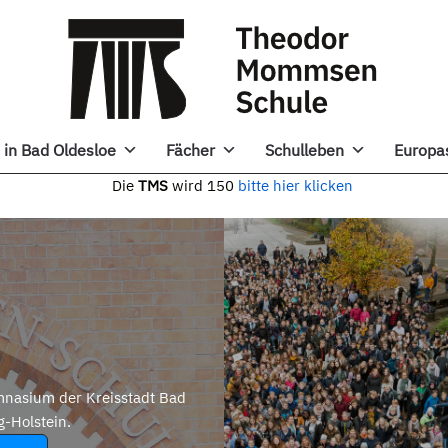
in Bad Oldesloe
Fächer
Schulleben
Europa
e
TMS
wird 150
bitte hier klicken
nasium der Kreisstadt Bad
g-Holstein.