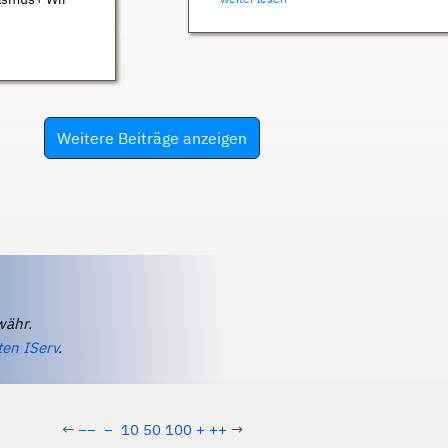
Weitere Beiträge anzeigen
währ.
ten IServ
.
←
−−
−
10
50
100
+
++
→