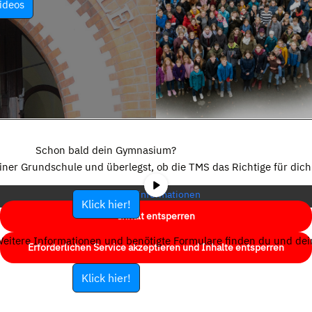
ideos
Sie sehen gerade einen Platzhalterinhalt von
YouTube
. Um auf den
eigentlichen Inhalt zuzugreifen, klicken Sie auf die Schaltfläche unten.
Schon bald dein Gymnasium?
Bitte beachten Sie, dass dabei Daten an Drittanbieter weitergegeben
einer Grundschule und überlegst, ob die TMS das Richtige für dich 
werden.
Mehr Informationen
Klick hier!
Inhalt entsperren
eitere Informationen und benötigte Formulare finden du und dein
Erforderlichen Service akzeptieren und Inhalte entsperren
Klick hier!