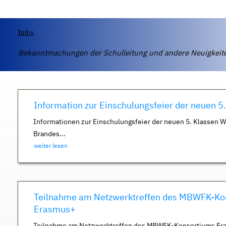
Infos
Bekanntmachungen der Schulleitung und andere Neuigkei
Information zur Einschulungsfeier der neuen 5
Informationen zur Einschulungsfeier der neuen 5. Klassen 
Brandes...
weiter lesen
Teilnahme am Netzwerktreffen des MBWFK-Ko
Erasmus+
Teilnahme am Netzwerktreffen des MBWFK-Konsortiums Er