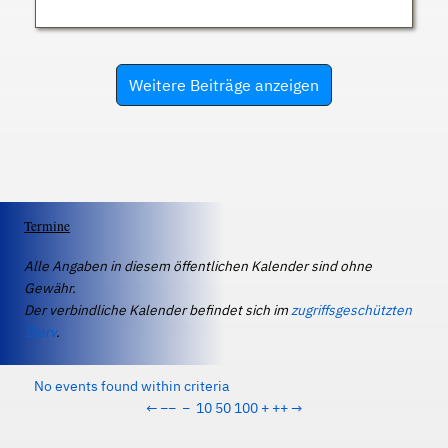
Weitere Beiträge anzeigen
Termine
Alle Angaben in diesem öffentlichen Kalender sind ohne
Gewähr.
Der verbindliche Kalender befindet sich im
zugriffsgeschützten
IServ
.
No events found within criteria
←
−−
−
10
50
100
+
++
→