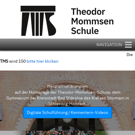
Zum
Inhalt
springen
NAVIGATION
Die
TMS
wird 150
bitte hier klicken
Herzlich willkommen
auf der Homepage der Theodor-Mommsen-Schule, dem
Gymnasium der Kreisstadt Bad Oldesloe des Kreises Stormarn in
Schleswig-Holstein.
Digitale Schulführung / Kennenlern-Videos