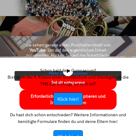
Sie sehen gerade einen Platzhalterinhalt von
YouTube
. Um auf den eigentlichen Inhalt
zuzugreifen, klicken Sie auf die Schaltfläche
unten. Bitte beachten Sie, dass dabei Daten an
Drittanbieter weitergegeben werden.
Schon bald dein Gymnasium?
Mehr Informationen
Bist du in der 4. Klasse einer Grundschule und überlegst, ob die
Inhalt entsperren
TMS das Richtige für dich ist?
Erforderlichen Service akzeptieren und
Klick hier!
Inhalte entsperren
Du hast dich schon entschieden? Weitere Informationen und
benötigte Formulare finden du und deine Eltern hier: