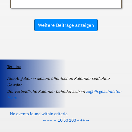
Weitere Beiträge anzeigen
Termine
Alle Angaben in diesem öffentlichen Kalender sind ohne
Gewähr.
Der verbindliche Kalender befindet sich im
zugriffsgeschützten
IServ
.
No events found within criteria
←
−−
−
10
50
100
+
++
→