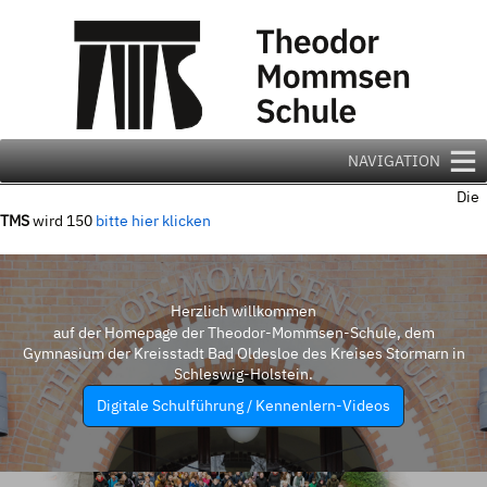
Zum
Inhalt
springen
NAVIGATION
Die
TMS
wird 150
bitte hier klicken
Herzlich willkommen
auf der Homepage der Theodor-Mommsen-Schule, dem
Gymnasium der Kreisstadt Bad Oldesloe des Kreises Stormarn in
Schleswig-Holstein.
Digitale Schulführung / Kennenlern-Videos