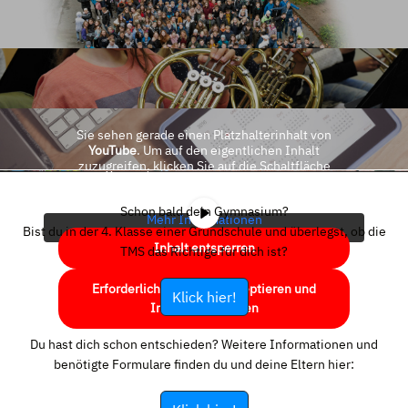
Sie sehen gerade einen Platzhalterinhalt von
YouTube
. Um auf den eigentlichen Inhalt
zuzugreifen, klicken Sie auf die Schaltfläche
unten. Bitte beachten Sie, dass dabei Daten an
Drittanbieter weitergegeben werden.
Schon bald dein Gymnasium?
Mehr Informationen
Bist du in der 4. Klasse einer Grundschule und überlegst, ob die
Inhalt entsperren
TMS das Richtige für dich ist?
Erforderlichen Service akzeptieren und
Klick hier!
Inhalte entsperren
Du hast dich schon entschieden? Weitere Informationen und
benötigte Formulare finden du und deine Eltern hier: