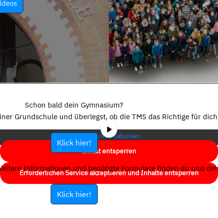
ideos
Sie sehen gerade einen Platzhalterinhalt von
YouTube
. Um auf den
eigentlichen Inhalt zuzugreifen, klicken Sie auf die Schaltfläche unten.
Schon bald dein Gymnasium?
Bitte beachten Sie, dass dabei Daten an Drittanbieter weitergegeben
einer Grundschule und überlegst, ob die TMS das Richtige für dich 
werden.
Mehr Informationen
Klick hier!
Inhalt entsperren
eitere Informationen und benötigte Formulare finden du und dein
Erforderlichen Service akzeptieren und Inhalte entsperren
Klick hier!