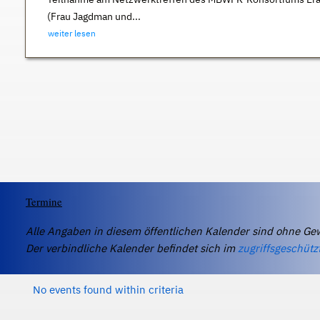
(Frau Jagdman und...
weiter lesen
Termine
Alle Angaben in diesem öffentlichen Kalender sind ohne Ge
Der verbindliche Kalender befindet sich im
zugriffsgeschütz
No events found within criteria