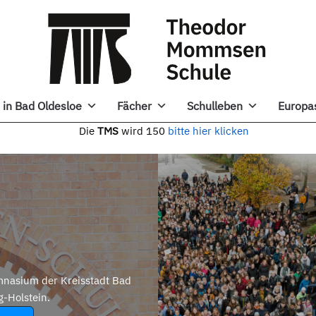
in Bad Oldesloe
Fächer
Schulleben
Europa
e
TMS
wird 150
bitte hier klicken
nasium der Kreisstadt Bad
g-Holstein.