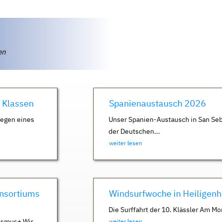
ten
. Klassen
Spanienaustausch 2026
Wegen eines
Unser Spanien-Austausch in San Seb
der Deutschen...
weiter lesen
nsortiums
Windsurfwoche in Heiligen
Die Surffahrt der 10. Klässler Am Mo
asmus+ Wir
weiter lesen