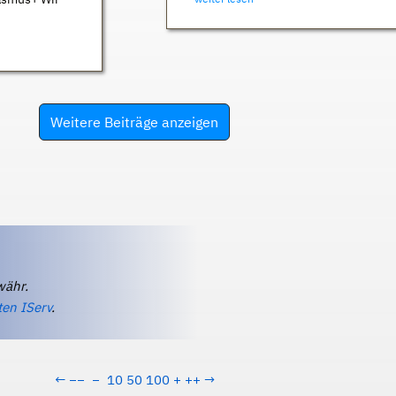
Weitere Beiträge anzeigen
währ.
ten IServ
.
←
−−
−
10
50
100
+
++
→