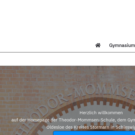
Zum
Inhalt
springen
Gymnasium 
Di
Herzlich willkommen
auf der Homepage der Theodor-Mommsen-Schule, dem Gym
Oldesloe des Kreises Stormarn in Schleswi