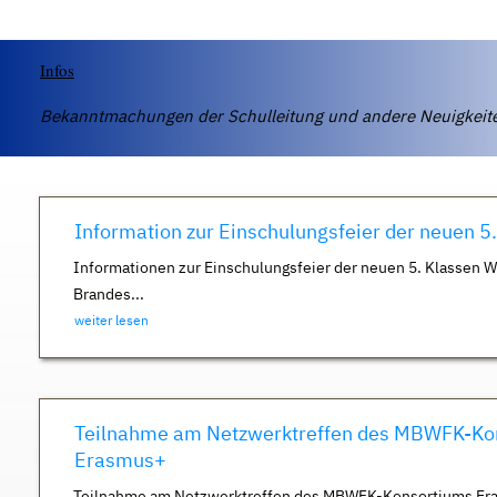
Infos
Bekanntmachungen der Schulleitung und andere Neuigkei
Information zur Einschulungsfeier der neuen 5
Informationen zur Einschulungsfeier der neuen 5. Klassen 
Brandes...
weiter lesen
Teilnahme am Netzwerktreffen des MBWFK-Ko
Erasmus+
Teilnahme am Netzwerktreffen des MBWFK-Konsortiums Er