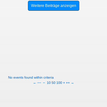
Weitere Beiträge anzeigen
No events found within criteria
←
−−
−
10
50
100
+
++
→