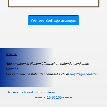
Weitere Beiträge anzeigen
Termine
Alle Angaben in diesem öffentlichen Kalender sind ohne
Gewähr.
Der verbindliche Kalender befindet sich im
zugriffsgeschützten
IServ
.
No events found within criteria
←
−−
−
10
50
100
+
++
→