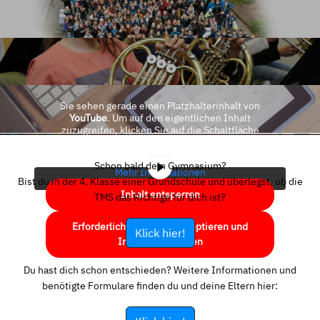
Sie sehen gerade einen Platzhalterinhalt von
YouTube
. Um auf den eigentlichen Inhalt
zuzugreifen, klicken Sie auf die Schaltfläche
unten. Bitte beachten Sie, dass dabei Daten an
Drittanbieter weitergegeben werden.
Schon bald dein Gymnasium?
Mehr Informationen
Bist du in der 4. Klasse einer Grundschule und überlegst, ob die
Inhalt entsperren
TMS das Richtige für dich ist?
Erforderlichen Service akzeptieren und
Klick hier!
Inhalte entsperren
Du hast dich schon entschieden? Weitere Informationen und
benötigte Formulare finden du und deine Eltern hier: