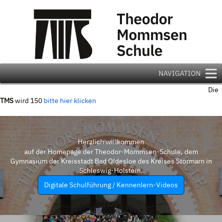
Zum
Inhalt
springen
NAVIGATION
Die
TMS
wird 150
bitte hier klicken
Herzlich willkommen
auf der Homepage der Theodor-Mommsen-Schule, dem
Gymnasium der Kreisstadt Bad Oldesloe des Kreises Stormarn in
Schleswig-Holstein.
Digitale Schulführung / Kennenlern-Videos