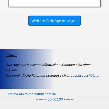
Weitere Beiträge anzeigen
Termine
Alle Angaben in diesem öffentlichen Kalender sind ohne
Gewähr.
Der verbindliche Kalender befindet sich im
zugriffsgeschützten
IServ
.
No events found within criteria
←
−−
−
10
50
100
+
++
→