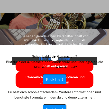
Sie sehen gerade einen Platzhalterinhalt von
YouTube
. Um auf den eigentlichen Inhalt
zuzugreifen, klicken Sie auf die Schaltfläche
unten. Bitte beachten Sie, dass dabei Daten an
Drittanbieter weitergegeben werden.
Schon bald dein Gymnasium?
Mehr Informationen
Bist du in der 4. Klasse einer Grundschule und überlegst, ob die
Inhalt entsperren
TMS das Richtige für dich ist?
Erforderlichen Service akzeptieren und
Klick hier!
Inhalte entsperren
Du hast dich schon entschieden? Weitere Informationen und
benötigte Formulare finden du und deine Eltern hier: