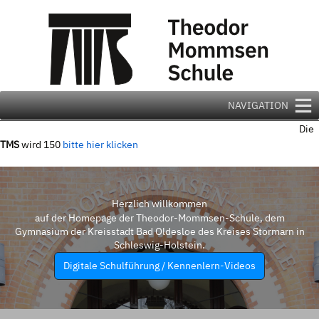
Zum
Inhalt
springen
NAVIGATION
Die
TMS
wird 150
bitte hier klicken
Herzlich willkommen
auf der Homepage der Theodor-Mommsen-Schule, dem
Gymnasium der Kreisstadt Bad Oldesloe des Kreises Stormarn in
Schleswig-Holstein.
Digitale Schulführung / Kennenlern-Videos