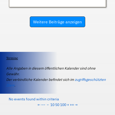
Weitere Beiträge anzeigen
Termine
Alle Angaben in diesem öffentlichen Kalender sind ohne
Gewähr.
Der verbindliche Kalender befindet sich im
zugriffsgeschützten
IServ
.
No events found within criteria
←
−−
−
10
50
100
+
++
→