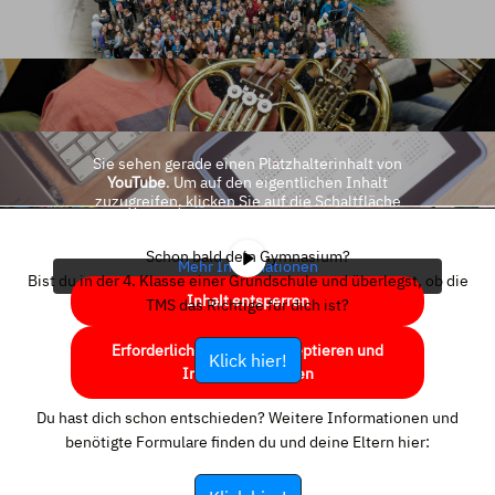
Sie sehen gerade einen Platzhalterinhalt von
YouTube
. Um auf den eigentlichen Inhalt
zuzugreifen, klicken Sie auf die Schaltfläche
unten. Bitte beachten Sie, dass dabei Daten an
Drittanbieter weitergegeben werden.
Schon bald dein Gymnasium?
Mehr Informationen
Bist du in der 4. Klasse einer Grundschule und überlegst, ob die
Inhalt entsperren
TMS das Richtige für dich ist?
Erforderlichen Service akzeptieren und
Klick hier!
Inhalte entsperren
Du hast dich schon entschieden? Weitere Informationen und
benötigte Formulare finden du und deine Eltern hier: