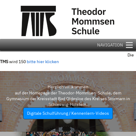
Zum
Inhalt
springen
NAVIGATION
Die
TMS
wird 150
bitte hier klicken
Herzlich willkommen
auf der Homepage der Theodor-Mommsen-Schule, dem
Gymnasium der Kreisstadt Bad Oldesloe des Kreises Stormarn in
Schleswig-Holstein.
Digitale Schulführung / Kennenlern-Videos