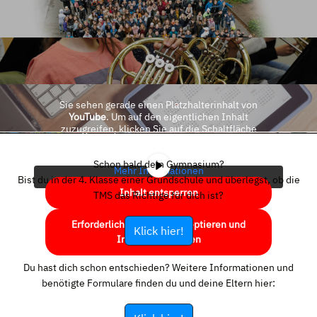
Sie sehen gerade einen Platzhalterinhalt von
YouTube
. Um auf den eigentlichen Inhalt
zuzugreifen, klicken Sie auf die Schaltfläche
unten. Bitte beachten Sie, dass dabei Daten an
Drittanbieter weitergegeben werden.
Schon bald dein Gymnasium?
Mehr Informationen
Bist du in der 4. Klasse einer Grundschule und überlegst, ob die
Inhalt entsperren
TMS das Richtige für dich ist?
Erforderlichen Service akzeptieren und
Klick hier!
Inhalte entsperren
Du hast dich schon entschieden? Weitere Informationen und
benötigte Formulare finden du und deine Eltern hier: