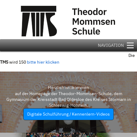
Zum
Inhalt
springen
NAVIGATION
Die
TMS
wird 150
bitte hier klicken
Herzlich willkommen
auf der Homepage der Theodor-Mommsen-Schule, dem
Gymnasium der Kreisstadt Bad Oldesloe des Kreises Stormarn in
Schleswig-Holstein.
Digitale Schulführung / Kennenlern-Videos