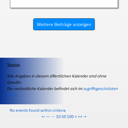
Weitere Beiträge anzeigen
Termine
Alle Angaben in diesem öffentlichen Kalender sind ohne
Gewähr.
Der verbindliche Kalender befindet sich im
zugriffsgeschützten
IServ
.
No events found within criteria
←
−−
−
10
50
100
+
++
→