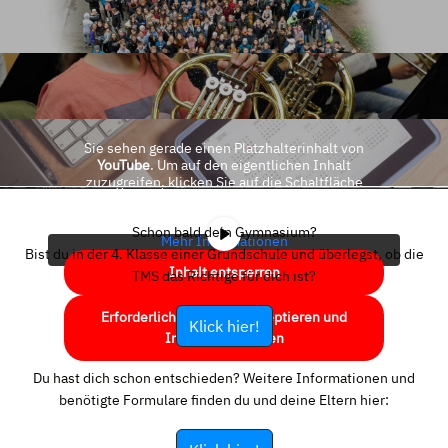
Sie sehen gerade einen Platzhalterinhalt von
YouTube
. Um auf den eigentlichen Inhalt
zuzugreifen, klicken Sie auf die Schaltfläche
unten. Bitte beachten Sie, dass dabei Daten an
Drittanbieter weitergegeben werden.
Schon bald dein Gymnasium?
Mehr Informationen
Bist du in der 4. Klasse einer Grundschule und überlegst, ob die
Inhalt entsperren
TMS das Richtige für dich ist?
Erforderlichen Service akzeptieren und
Klick hier!
Inhalte entsperren
Du hast dich schon entschieden? Weitere Informationen und
benötigte Formulare finden du und deine Eltern hier: