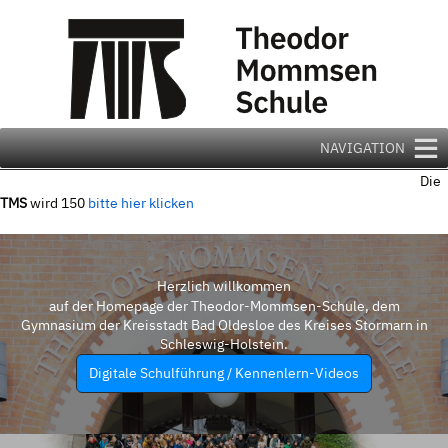
Zum
Inhalt
springen
NAVIGATION
Die
TMS
wird 150
bitte hier klicken
Herzlich willkommen
auf der Homepage der Theodor-Mommsen-Schule, dem
Gymnasium der Kreisstadt Bad Oldesloe des Kreises Stormarn in
Schleswig-Holstein.
Digitale Schulführung / Kennenlern-Videos