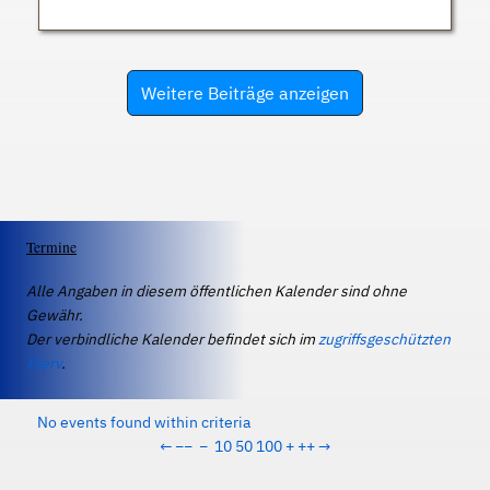
Weitere Beiträge anzeigen
Termine
Alle Angaben in diesem öffentlichen Kalender sind ohne
Gewähr.
Der verbindliche Kalender befindet sich im
zugriffsgeschützten
IServ
.
No events found within criteria
←
−−
−
10
50
100
+
++
→