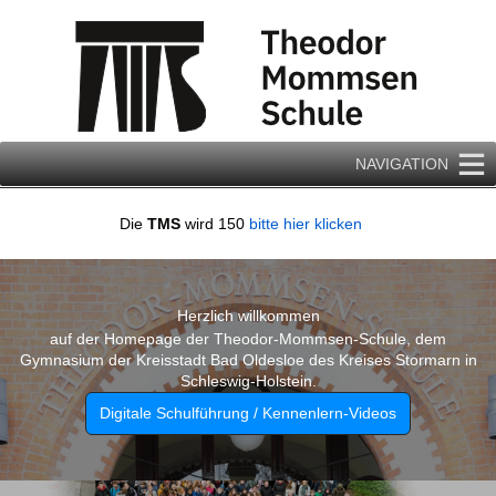
Zum
Inhalt
springen
NAVIGATION
Die
TMS
wird 150
bitte hier klicken
Herzlich willkommen
auf der Homepage der Theodor-Mommsen-Schule, dem
Gymnasium der Kreisstadt Bad Oldesloe des Kreises Stormarn in
Schleswig-Holstein.
Digitale Schulführung / Kennenlern-Videos