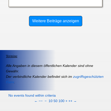
Weitere Beiträge anzeigen
Termine
Alle Angaben in diesem öffentlichen Kalender sind ohne
Gewähr.
Der verbindliche Kalender befindet sich im
zugriffsgeschützten
IServ
.
No events found within criteria
←
−−
−
10
50
100
+
++
→