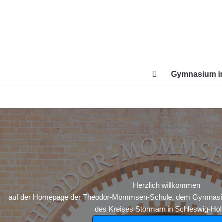
Zum
Inhalt
springen
Gymnasium in
Di
Herzlich willkommen
auf der Homepage der Theodor-Mommsen-Schule, dem Gymnasium
des Kreises Stormarn in Schleswig-Hols