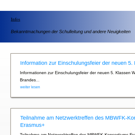
Infos
Bekanntmachungen der Schulleitung und andere Neuigkeiten
Information zur Einschulungsfeier der neuen 5.
Informationen zur Einschulungsfeier der neuen 5. Klassen 
Brandes...
weiter lesen
Teilnahme am Netzwerktreffen des MBWFK-Ko
Erasmus+
Teilnahme am Netzwerktreffen des MBWFK-Konsortiums Er