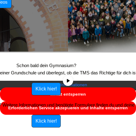
deos
Sie sehen gerade einen Platzhalterinhalt von
YouTube
. Um auf den
eigentlichen Inhalt zuzugreifen, klicken Sie auf die Schaltfläche unten.
Schon bald dein Gymnasium?
Bitte beachten Sie, dass dabei Daten an Drittanbieter weitergegeben
e einer Grundschule und überlegst, ob die TMS das Richtige für dich is
werden.
Mehr Informationen
Klick hier!
Inhalt entsperren
Weitere Informationen und benötigte Formulare finden du und deine E
Erforderlichen Service akzeptieren und Inhalte entsperren
Klick hier!