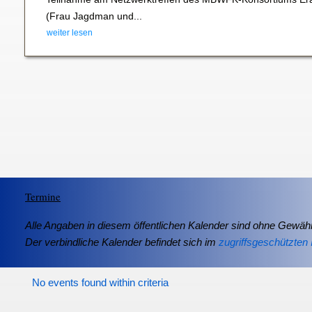
(Frau Jagdman und...
weiter lesen
Termine
Alle Angaben in diesem öffentlichen Kalender sind ohne Gewähr
Der verbindliche Kalender befindet sich im
zugriffsgeschützten 
No events found within criteria