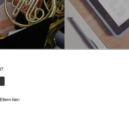
t?
ltern hier: