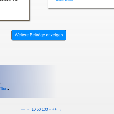
Weitere Beiträge anzeigen
.
IServ
.
←
−−
−
10
50
100
+
++
→