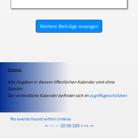
Weitere Beiträge anzeigen
Termine
Alle Angaben in diesem öffentlichen Kalender sind ohne
Gewähr.
Der verbindliche Kalender befindet sich im
zugriffsgeschützten
IServ
.
No events found within criteria
←
−−
−
10
50
100
+
++
→