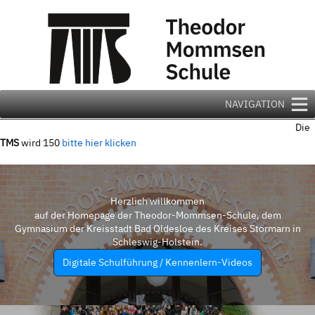
Zum
Inhalt
springen
NAVIGATION
Die
TMS
wird 150
bitte hier klicken
Herzlich willkommen
auf der Homepage der Theodor-Mommsen-Schule, dem
Gymnasium der Kreisstadt Bad Oldesloe des Kreises Stormarn in
Schleswig-Holstein.
Digitale Schulführung / Kennenlern-Videos