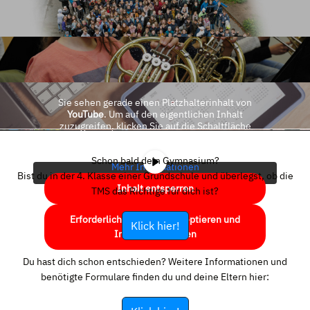
Sie sehen gerade einen Platzhalterinhalt von
YouTube
. Um auf den eigentlichen Inhalt
zuzugreifen, klicken Sie auf die Schaltfläche
unten. Bitte beachten Sie, dass dabei Daten an
Drittanbieter weitergegeben werden.
Schon bald dein Gymnasium?
Mehr Informationen
Bist du in der 4. Klasse einer Grundschule und überlegst, ob die
Inhalt entsperren
TMS das Richtige für dich ist?
Erforderlichen Service akzeptieren und
Klick hier!
Inhalte entsperren
Du hast dich schon entschieden? Weitere Informationen und
benötigte Formulare finden du und deine Eltern hier: