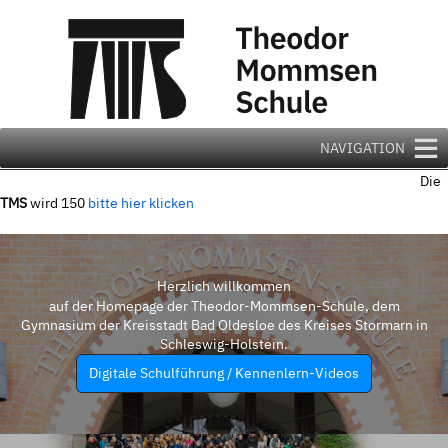
Zum
Inhalt
springen
NAVIGATION
Die
TMS
wird 150
bitte hier klicken
Herzlich willkommen
auf der Homepage der Theodor-Mommsen-Schule, dem
Gymnasium der Kreisstadt Bad Oldesloe des Kreises Stormarn in
Schleswig-Holstein.
Digitale Schulführung / Kennenlern-Videos