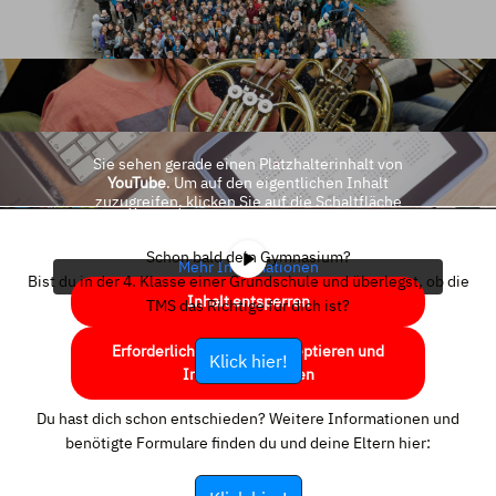
Sie sehen gerade einen Platzhalterinhalt von
YouTube
. Um auf den eigentlichen Inhalt
zuzugreifen, klicken Sie auf die Schaltfläche
unten. Bitte beachten Sie, dass dabei Daten an
Drittanbieter weitergegeben werden.
Schon bald dein Gymnasium?
Mehr Informationen
Bist du in der 4. Klasse einer Grundschule und überlegst, ob die
Inhalt entsperren
TMS das Richtige für dich ist?
Erforderlichen Service akzeptieren und
Klick hier!
Inhalte entsperren
Du hast dich schon entschieden? Weitere Informationen und
benötigte Formulare finden du und deine Eltern hier: