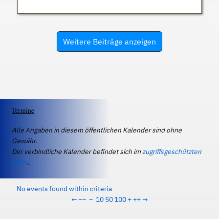
Weitere Beiträge anzeigen
Termine
Alle Angaben in diesem öffentlichen Kalender sind ohne
Gewähr.
Der verbindliche Kalender befindet sich im
zugriffsgeschützten
IServ
.
No events found within criteria
←
−−
−
10
50
100
+
++
→