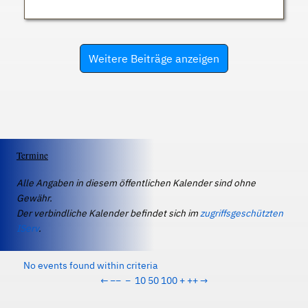
Weitere Beiträge anzeigen
Termine
Alle Angaben in diesem öffentlichen Kalender sind ohne
Gewähr.
Der verbindliche Kalender befindet sich im
zugriffsgeschützten
IServ
.
No events found within criteria
←
−−
−
10
50
100
+
++
→