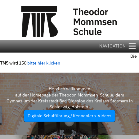
Zum
Inhalt
springen
NAVIGATION
Die
TMS
wird 150
bitte hier klicken
Herzlich willkommen
auf der Homepage der Theodor-Mommsen-Schule, dem
Gymnasium der Kreisstadt Bad Oldesloe des Kreises Stormarn in
Schleswig-Holstein.
Digitale Schulführung / Kennenlern-Videos