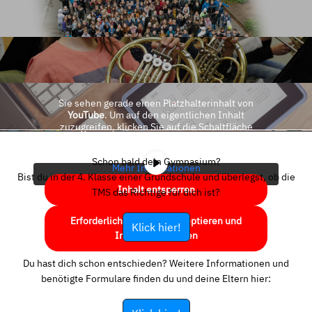
Sie sehen gerade einen Platzhalterinhalt von
YouTube
. Um auf den eigentlichen Inhalt
zuzugreifen, klicken Sie auf die Schaltfläche
unten. Bitte beachten Sie, dass dabei Daten an
Drittanbieter weitergegeben werden.
Schon bald dein Gymnasium?
Mehr Informationen
Bist du in der 4. Klasse einer Grundschule und überlegst, ob die
Inhalt entsperren
TMS das Richtige für dich ist?
Erforderlichen Service akzeptieren und
Klick hier!
Inhalte entsperren
Du hast dich schon entschieden? Weitere Informationen und
benötigte Formulare finden du und deine Eltern hier: