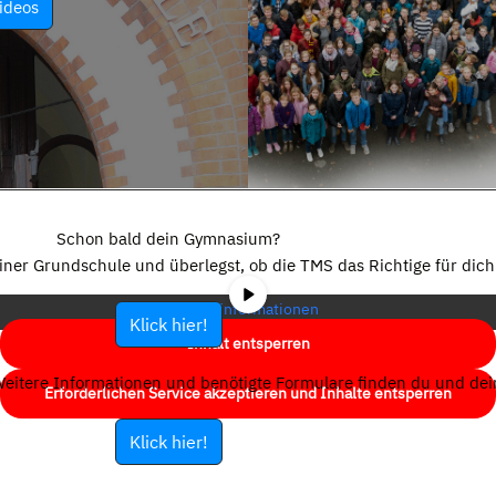
ideos
Sie sehen gerade einen Platzhalterinhalt von
YouTube
. Um auf den
eigentlichen Inhalt zuzugreifen, klicken Sie auf die Schaltfläche unten.
Schon bald dein Gymnasium?
Bitte beachten Sie, dass dabei Daten an Drittanbieter weitergegeben
einer Grundschule und überlegst, ob die TMS das Richtige für dich 
werden.
Mehr Informationen
Klick hier!
Inhalt entsperren
eitere Informationen und benötigte Formulare finden du und dein
Erforderlichen Service akzeptieren und Inhalte entsperren
Klick hier!