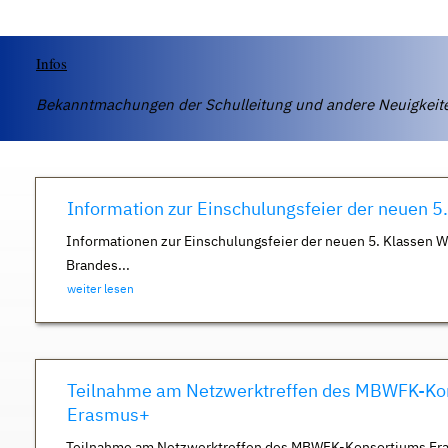
Infos
Bekanntmachungen der Schulleitung und andere Neuigkei
Information zur Einschulungsfeier der neuen 5
Informationen zur Einschulungsfeier der neuen 5. Klassen 
Brandes...
weiter lesen
Teilnahme am Netzwerktreffen des MBWFK-Ko
Erasmus+
Teilnahme am Netzwerktreffen des MBWFK-Konsortiums Er