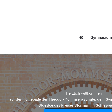
Zum
Inhalt
springen
Gymnasium 
Di
Herzlich willkommen
auf der Homepage der Theodor-Mommsen-Schule, dem Gym
Oldesloe des Kreises Stormarn in Schleswi