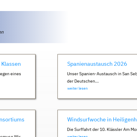
ten
. Klassen
Spanienaustausch 2026
Wegen eines
Unser Spanien-Austausch in San Seb
der Deutschen...
weiter lesen
nsortiums
Windsurfwoche in Heiligen
Die Surffahrt der 10. Klässler Am Mo
asmus+ Wir
weiter lesen