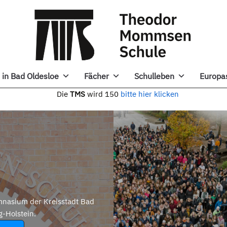
in Bad Oldesloe
Fächer
Schulleben
Europa
e
TMS
wird 150
bitte hier klicken
nasium der Kreisstadt Bad
g-Holstein.