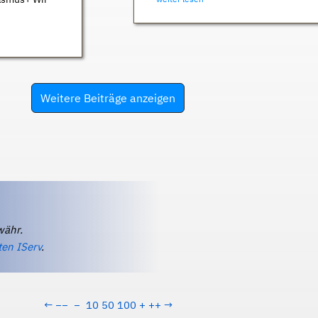
Weitere Beiträge anzeigen
währ.
ten IServ
.
←
−−
−
10
50
100
+
++
→