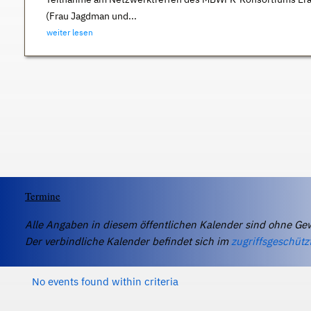
(Frau Jagdman und...
weiter lesen
Termine
Alle Angaben in diesem öffentlichen Kalender sind ohne Ge
Der verbindliche Kalender befindet sich im
zugriffsgeschütz
No events found within criteria