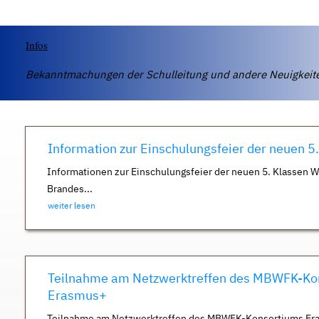
Infos
Bekanntmachungen der Schulleitung und andere Neuigkei
Information zur Einschulungsfeier der neuen 5
Informationen zur Einschulungsfeier der neuen 5. Klassen 
Brandes...
weiter lesen
Teilnahme am Netzwerktreffen des MBWFK-Ko
Erasmus+
Teilnahme am Netzwerktreffen des MBWFK-Konsortiums Er