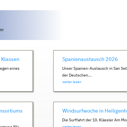
ten
. Klassen
Spanienaustausch 2026
Wegen eines
Unser Spanien-Austausch in San Seb
der Deutschen...
weiter lesen
nsortiums
Windsurfwoche in Heiligen
Die Surffahrt der 10. Klässler Am Mo
asmus+ Wir
weiter lesen