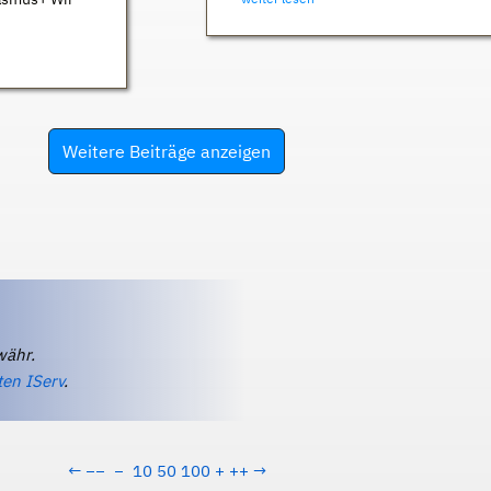
Weitere Beiträge anzeigen
währ.
ten IServ
.
←
−−
−
10
50
100
+
++
→