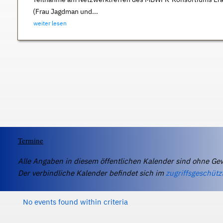
(Frau Jagdman und...
weiter lesen
Termine
Alle Angaben in diesem öffentlichen Kalender sind ohne Ge
Der verbindliche Kalender befindet sich im
zugriffsgeschütz
No events found within criteria