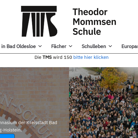
in Bad Oldesloe
Fächer
Schulleben
Europa
e
TMS
wird 150
bitte hier klicken
nasium der Kreisstadt Bad
g-Holstein.