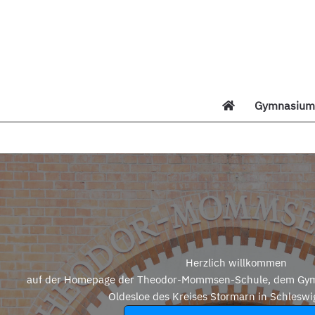
Zum
Inhalt
springen
Gymnasium 
Di
Herzlich willkommen
auf der Homepage der Theodor-Mommsen-Schule, dem Gym
Oldesloe des Kreises Stormarn in Schleswi