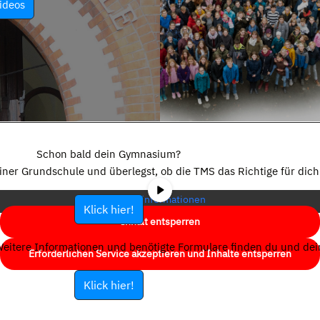
ideos
Sie sehen gerade einen Platzhalterinhalt von
YouTube
. Um auf den
eigentlichen Inhalt zuzugreifen, klicken Sie auf die Schaltfläche unten.
Schon bald dein Gymnasium?
Bitte beachten Sie, dass dabei Daten an Drittanbieter weitergegeben
einer Grundschule und überlegst, ob die TMS das Richtige für dich 
werden.
Mehr Informationen
Klick hier!
Inhalt entsperren
eitere Informationen und benötigte Formulare finden du und dein
Erforderlichen Service akzeptieren und Inhalte entsperren
Klick hier!