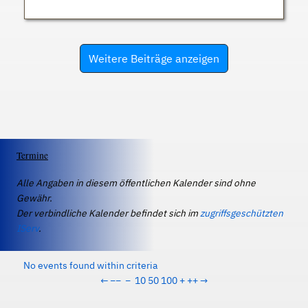
Weitere Beiträge anzeigen
Termine
Alle Angaben in diesem öffentlichen Kalender sind ohne
Gewähr.
Der verbindliche Kalender befindet sich im
zugriffsgeschützten
IServ
.
No events found within criteria
←
−−
−
10
50
100
+
++
→