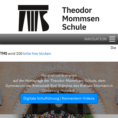
Zum
Inhalt
springen
NAVIGATION
Die
TMS
wird 150
bitte hier klicken
Herzlich willkommen
auf der Homepage der Theodor-Mommsen-Schule, dem
Gymnasium der Kreisstadt Bad Oldesloe des Kreises Stormarn in
Schleswig-Holstein.
Digitale Schulführung / Kennenlern-Videos