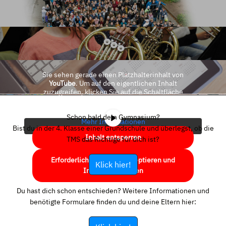
Sie sehen gerade einen Platzhalterinhalt von
YouTube
. Um auf den eigentlichen Inhalt
zuzugreifen, klicken Sie auf die Schaltfläche
unten. Bitte beachten Sie, dass dabei Daten an
Drittanbieter weitergegeben werden.
Schon bald dein Gymnasium?
Mehr Informationen
Bist du in der 4. Klasse einer Grundschule und überlegst, ob die
Inhalt entsperren
TMS das Richtige für dich ist?
Erforderlichen Service akzeptieren und
Klick hier!
Inhalte entsperren
Du hast dich schon entschieden? Weitere Informationen und
benötigte Formulare finden du und deine Eltern hier: