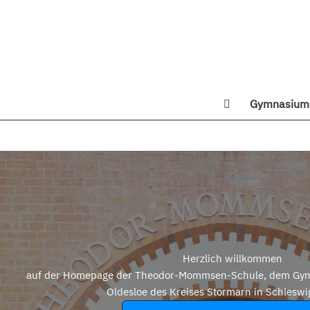
Zum
Inhalt
springen
Gymnasium 
Di
Herzlich willkommen
auf der Homepage der Theodor-Mommsen-Schule, dem Gym
Oldesloe des Kreises Stormarn in Schleswi