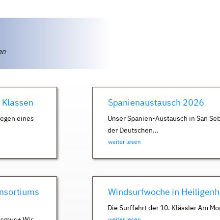
ten
. Klassen
Spanienaustausch 2026
Wegen eines
Unser Spanien-Austausch in San Seb
der Deutschen...
weiter lesen
nsortiums
Windsurfwoche in Heiligen
Die Surffahrt der 10. Klässler Am Mo
asmus+ Wir
weiter lesen