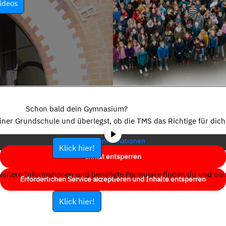
ideos
Sie sehen gerade einen Platzhalterinhalt von
YouTube
. Um auf den
eigentlichen Inhalt zuzugreifen, klicken Sie auf die Schaltfläche unten.
Schon bald dein Gymnasium?
Bitte beachten Sie, dass dabei Daten an Drittanbieter weitergegeben
einer Grundschule und überlegst, ob die TMS das Richtige für dich 
werden.
Mehr Informationen
Klick hier!
Inhalt entsperren
eitere Informationen und benötigte Formulare finden du und dein
Erforderlichen Service akzeptieren und Inhalte entsperren
Klick hier!