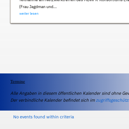
(Frau Jagdman und...
weiter lesen
Termine
Alle Angaben in diesem öffentlichen Kalender sind ohne Ge
Der verbindliche Kalender befindet sich im
zugriffsgeschütz
No events found within criteria