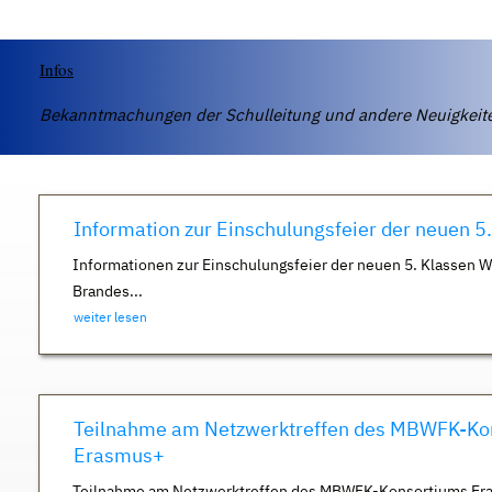
Infos
Bekanntmachungen der Schulleitung und andere Neuigkei
Information zur Einschulungsfeier der neuen 5
Informationen zur Einschulungsfeier der neuen 5. Klassen 
Brandes...
weiter lesen
Teilnahme am Netzwerktreffen des MBWFK-Ko
Erasmus+
Teilnahme am Netzwerktreffen des MBWFK-Konsortiums Er