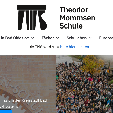
in Bad Oldesloe
Fächer
Schulleben
Europa
e
TMS
wird 150
bitte hier klicken
nasium der Kreisstadt Bad
g-Holstein.