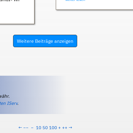
Weitere Beiträge anzeigen
währ.
ten IServ
.
←
−−
−
10
50
100
+
++
→