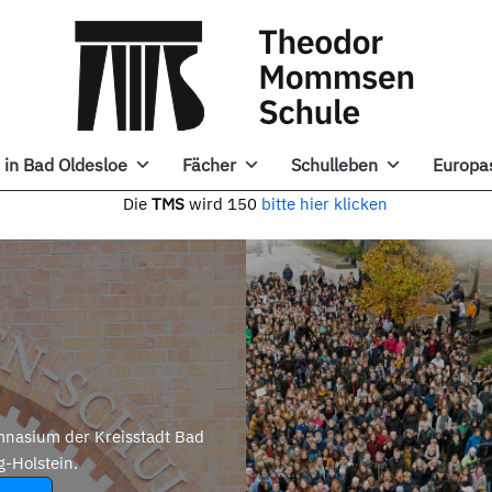
in Bad Oldesloe
Fächer
Schulleben
Europa
e
TMS
wird 150
bitte hier klicken
nasium der Kreisstadt Bad
g-Holstein.