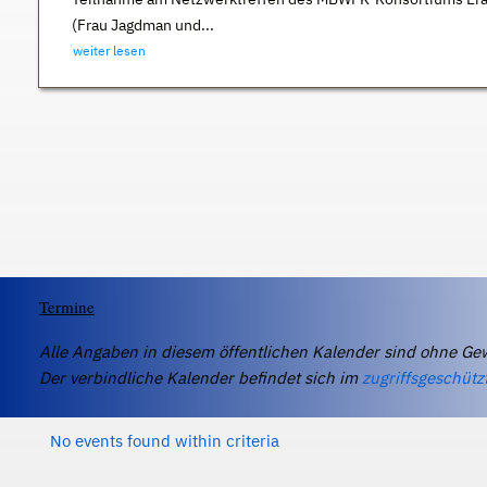
(Frau Jagdman und...
weiter lesen
Termine
Alle Angaben in diesem öffentlichen Kalender sind ohne Ge
Der verbindliche Kalender befindet sich im
zugriffsgeschütz
No events found within criteria