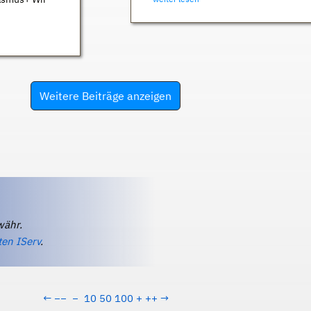
Weitere Beiträge anzeigen
währ.
ten IServ
.
←
−−
−
10
50
100
+
++
→