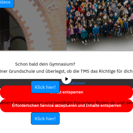
ideos
Sie sehen gerade einen Platzhalterinhalt von
YouTube
. Um auf den
eigentlichen Inhalt zuzugreifen, klicken Sie auf die Schaltfläche unten.
Schon bald dein Gymnasium?
Bitte beachten Sie, dass dabei Daten an Drittanbieter weitergegeben
einer Grundschule und überlegst, ob die TMS das Richtige für dich 
werden.
Mehr Informationen
Klick hier!
Inhalt entsperren
eitere Informationen und benötigte Formulare finden du und dein
Erforderlichen Service akzeptieren und Inhalte entsperren
Klick hier!