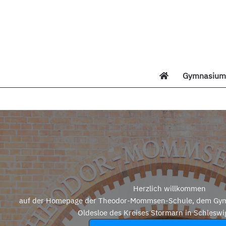
Zum
Inhalt
springen
Gymnasium 
Di
Herzlich willkommen
auf der Homepage der Theodor-Mommsen-Schule, dem Gym
Oldesloe des Kreises Stormarn in Schleswi