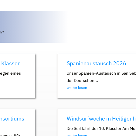
ten
. Klassen
Spanienaustausch 2026
Wegen eines
Unser Spanien-Austausch in San Seb
der Deutschen...
weiter lesen
nsortiums
Windsurfwoche in Heiligen
Die Surffahrt der 10. Klässler Am Mo
asmus+ Wir
weiter lesen