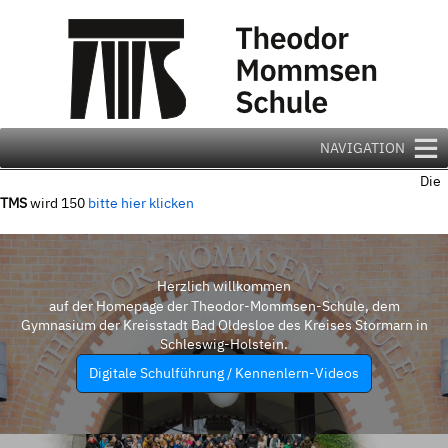
Zum
Inhalt
springen
NAVIGATION
Die
TMS
wird 150
bitte hier klicken
Herzlich willkommen
auf der Homepage der Theodor-Mommsen-Schule, dem
Gymnasium der Kreisstadt Bad Oldesloe des Kreises Stormarn in
Schleswig-Holstein.
Digitale Schulführung / Kennenlern-Videos