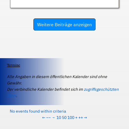
Weitere Beiträge anzeigen
Termine
Alle Angaben in diesem öffentlichen Kalender sind ohne
Gewähr.
Der verbindliche Kalender befindet sich im
zugriffsgeschützten
IServ
.
No events found within criteria
←
−−
−
10
50
100
+
++
→