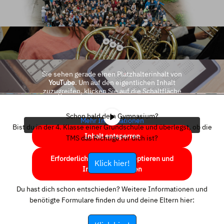
Sie sehen gerade einen Platzhalterinhalt von
YouTube
. Um auf den eigentlichen Inhalt
zuzugreifen, klicken Sie auf die Schaltfläche
unten. Bitte beachten Sie, dass dabei Daten an
Drittanbieter weitergegeben werden.
Schon bald dein Gymnasium?
Mehr Informationen
Bist du in der 4. Klasse einer Grundschule und überlegst, ob die
Inhalt entsperren
TMS das Richtige für dich ist?
Erforderlichen Service akzeptieren und
Klick hier!
Inhalte entsperren
Du hast dich schon entschieden? Weitere Informationen und
benötigte Formulare finden du und deine Eltern hier: