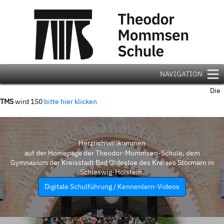
Zum
Inhalt
springen
NAVIGATION
Die
TMS
wird 150
bitte hier klicken
Herzlich willkommen
auf der Homepage der Theodor-Mommsen-Schule, dem
Gymnasium der Kreisstadt Bad Oldesloe des Kreises Stormarn in
Schleswig-Holstein.
Digitale Schulführung / Kennenlern-Videos