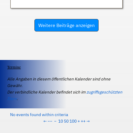
Weitere Beiträge anzeigen
Termine
Alle Angaben in diesem öffentlichen Kalender sind ohne
Gewähr.
Der verbindliche Kalender befindet sich im
zugriffsgeschützten
IServ
.
No events found within criteria
←
−−
−
10
50
100
+
++
→