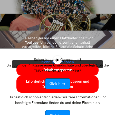
Sie sehen gerade einen Platzhalterinhalt von
YouTube
. Um auf den eigentlichen Inhalt
zuzugreifen, klicken Sie auf die Schaltfläche
unten. Bitte beachten Sie, dass dabei Daten an
Drittanbieter weitergegeben werden.
Schon bald dein Gymnasium?
Mehr Informationen
Bist du in der 4. Klasse einer Grundschule und überlegst, ob die
Inhalt entsperren
TMS das Richtige für dich ist?
Erforderlichen Service akzeptieren und
Klick hier!
Inhalte entsperren
Du hast dich schon entschieden? Weitere Informationen und
benötigte Formulare finden du und deine Eltern hier: