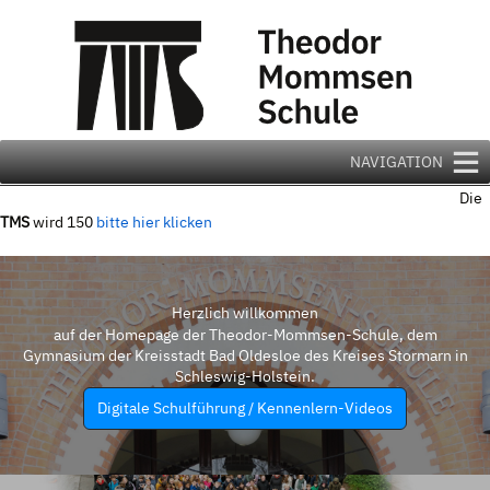
Zum
Inhalt
springen
NAVIGATION
Die
TMS
wird 150
bitte hier klicken
Herzlich willkommen
auf der Homepage der Theodor-Mommsen-Schule, dem
Gymnasium der Kreisstadt Bad Oldesloe des Kreises Stormarn in
Schleswig-Holstein.
Digitale Schulführung / Kennenlern-Videos