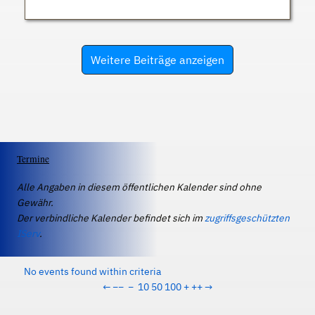
Weitere Beiträge anzeigen
Termine
Alle Angaben in diesem öffentlichen Kalender sind ohne
Gewähr.
Der verbindliche Kalender befindet sich im
zugriffsgeschützten
IServ
.
No events found within criteria
←
−−
−
10
50
100
+
++
→