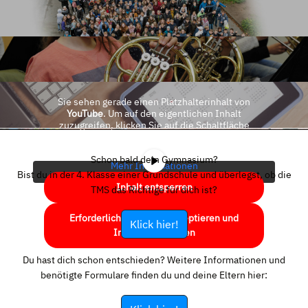
Sie sehen gerade einen Platzhalterinhalt von
YouTube
. Um auf den eigentlichen Inhalt
zuzugreifen, klicken Sie auf die Schaltfläche
unten. Bitte beachten Sie, dass dabei Daten an
Drittanbieter weitergegeben werden.
Schon bald dein Gymnasium?
Mehr Informationen
Bist du in der 4. Klasse einer Grundschule und überlegst, ob die
Inhalt entsperren
TMS das Richtige für dich ist?
Erforderlichen Service akzeptieren und
Klick hier!
Inhalte entsperren
Du hast dich schon entschieden? Weitere Informationen und
benötigte Formulare finden du und deine Eltern hier: