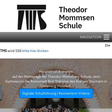
Zum
Inhalt
springen
NAVIGATION
Die
TMS
wird 150
bitte hier klicken
Herzlich willkommen
auf der Homepage der Theodor-Mommsen-Schule, dem
Gymnasium der Kreisstadt Bad Oldesloe des Kreises Stormarn in
Schleswig-Holstein.
Digitale Schulführung / Kennenlern-Videos