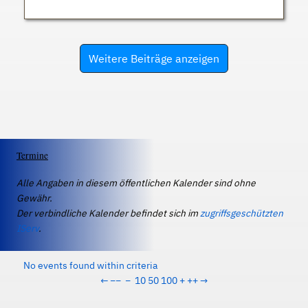
Weitere Beiträge anzeigen
Termine
Alle Angaben in diesem öffentlichen Kalender sind ohne
Gewähr.
Der verbindliche Kalender befindet sich im
zugriffsgeschützten
IServ
.
No events found within criteria
←
−−
−
10
50
100
+
++
→