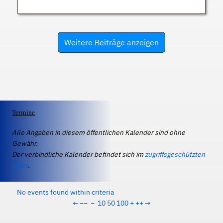
Weitere Beiträge anzeigen
Termine
Alle Angaben in diesem öffentlichen Kalender sind ohne
Gewähr.
Der verbindliche Kalender befindet sich im
zugriffsgeschützten
IServ
.
No events found within criteria
←
−−
−
10
50
100
+
++
→