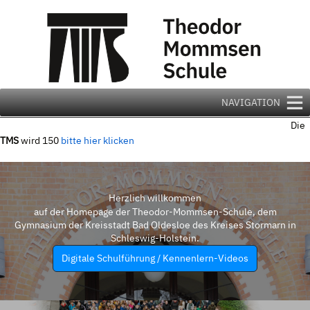
Zum
Inhalt
springen
NAVIGATION
Die
TMS
wird 150
bitte hier klicken
Herzlich willkommen
auf der Homepage der Theodor-Mommsen-Schule, dem
Gymnasium der Kreisstadt Bad Oldesloe des Kreises Stormarn in
Schleswig-Holstein.
Digitale Schulführung / Kennenlern-Videos