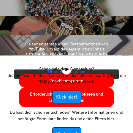
Sie sehen gerade einen Platzhalterinhalt von
YouTube
. Um auf den eigentlichen Inhalt
zuzugreifen, klicken Sie auf die Schaltfläche
unten. Bitte beachten Sie, dass dabei Daten an
Drittanbieter weitergegeben werden.
Schon bald dein Gymnasium?
Mehr Informationen
Bist du in der 4. Klasse einer Grundschule und überlegst, ob die
Inhalt entsperren
TMS das Richtige für dich ist?
Erforderlichen Service akzeptieren und
Klick hier!
Inhalte entsperren
Du hast dich schon entschieden? Weitere Informationen und
benötigte Formulare finden du und deine Eltern hier: