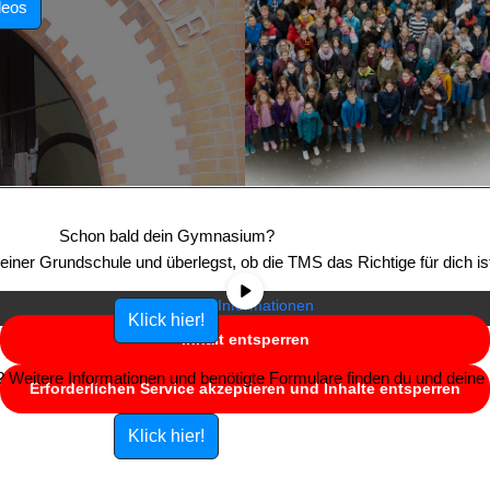
deos
Sie sehen gerade einen Platzhalterinhalt von
YouTube
. Um auf den
eigentlichen Inhalt zuzugreifen, klicken Sie auf die Schaltfläche unten.
Schon bald dein Gymnasium?
Bitte beachten Sie, dass dabei Daten an Drittanbieter weitergegeben
e einer Grundschule und überlegst, ob die TMS das Richtige für dich is
werden.
Mehr Informationen
Klick hier!
Inhalt entsperren
Weitere Informationen und benötigte Formulare finden du und deine E
Erforderlichen Service akzeptieren und Inhalte entsperren
Klick hier!