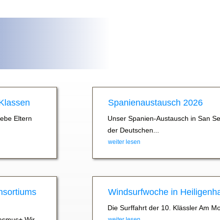
 Klassen
Spanienaustausch 2026
iebe Eltern
Unser Spanien-Austausch in San Se
der Deutschen...
weiter lesen
nsortiums
Windsurfwoche in Heiligenh
Die Surffahrt der 10. Klässler Am M
asmus+ Wir
weiter lesen