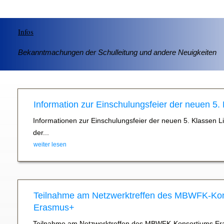
Infos
Bekanntmachungen der Schulleitung und andere Neuigkeiten
Information zur Einschulungsfeier der neuen 5.
Informationen zur Einschulungsfeier der neuen 5. Klassen L
der...
weiter lesen
Teilnahme am Netzwerktreffen des MBWFK-Ko
Erasmus+
Teilnahme am Netzwerktreffen des MBWFK-Konsortiums Er