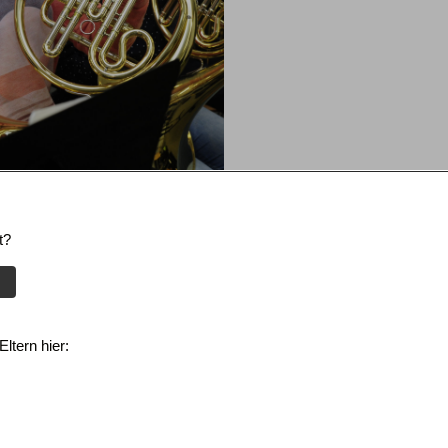
t?
ltern hier: