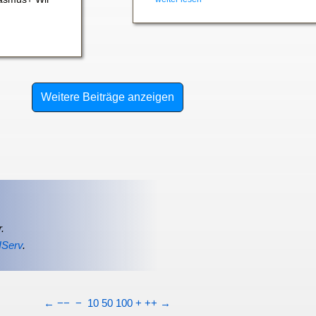
Weitere Beiträge anzeigen
.
IServ
.
←
−−
−
10
50
100
+
++
→