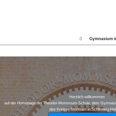
Zum
Inhalt
springen
Gymnasium in
Di
Herzlich willkommen
auf der Homepage der Theodor-Mommsen-Schule, dem Gymnasium
des Kreises Stormarn in Schleswig-Hols