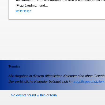
(Frau Jagdman und...
weiter lesen
Termine
Alle Angaben in diesem öffentlichen Kalender sind ohne Gewähr
Der verbindliche Kalender befindet sich im
zugriffsgeschützten 
No events found within criteria