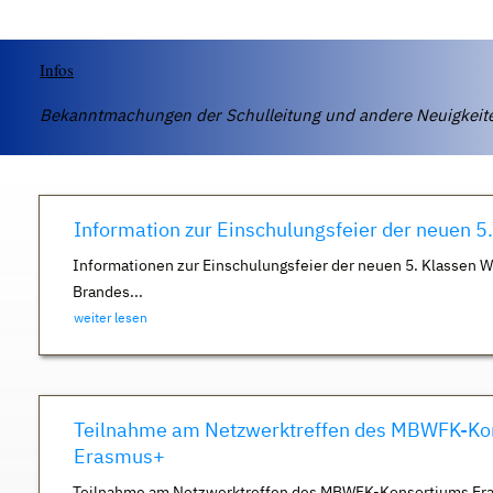
Infos
Bekanntmachungen der Schulleitung und andere Neuigkei
Information zur Einschulungsfeier der neuen 5
Informationen zur Einschulungsfeier der neuen 5. Klassen 
Brandes...
weiter lesen
Teilnahme am Netzwerktreffen des MBWFK-Ko
Erasmus+
Teilnahme am Netzwerktreffen des MBWFK-Konsortiums Er