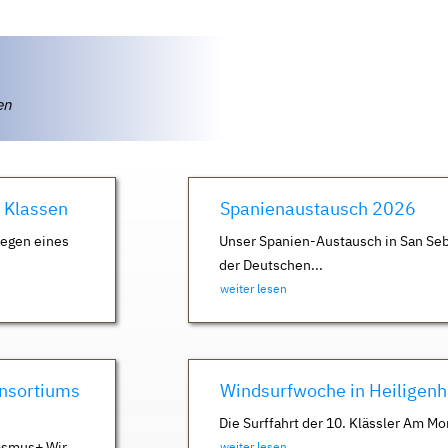
ten
. Klassen
Spanienaustausch 2026
Wegen eines
Unser Spanien-Austausch in San Seb
der Deutschen...
weiter lesen
nsortiums
Windsurfwoche in Heiligen
Die Surffahrt der 10. Klässler Am Mo
asmus+ Wir
weiter lesen