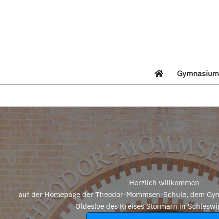
Zum
Inhalt
springen
Gymnasium 
Di
Herzlich willkommen
auf der Homepage der Theodor-Mommsen-Schule, dem Gym
Oldesloe des Kreises Stormarn in Schleswi