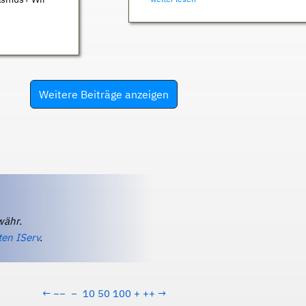
Weitere Beiträge anzeigen
währ.
ten IServ
.
←
−−
−
10
50
100
+
++
→