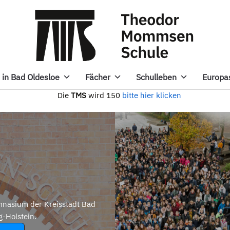
in Bad Oldesloe
Fächer
Schulleben
Europa
e
TMS
wird 150
bitte hier klicken
nasium der Kreisstadt Bad
g-Holstein.