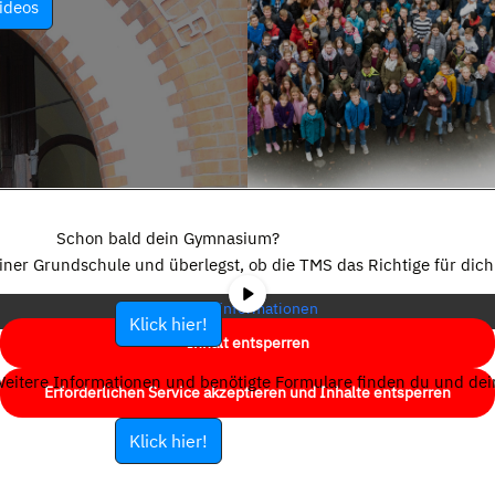
ideos
Sie sehen gerade einen Platzhalterinhalt von
YouTube
. Um auf den
eigentlichen Inhalt zuzugreifen, klicken Sie auf die Schaltfläche unten.
Schon bald dein Gymnasium?
Bitte beachten Sie, dass dabei Daten an Drittanbieter weitergegeben
einer Grundschule und überlegst, ob die TMS das Richtige für dich 
werden.
Mehr Informationen
Klick hier!
Inhalt entsperren
eitere Informationen und benötigte Formulare finden du und dein
Erforderlichen Service akzeptieren und Inhalte entsperren
Klick hier!