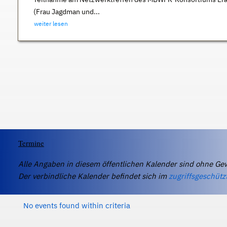
(Frau Jagdman und...
weiter lesen
Termine
Alle Angaben in diesem öffentlichen Kalender sind ohne Ge
Der verbindliche Kalender befindet sich im
zugriffsgeschütz
No events found within criteria