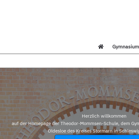
Zum
Inhalt
springen
Gymnasium 
Di
Herzlich willkommen
auf der Homepage der Theodor-Mommsen-Schule, dem Gym
Oldesloe des Kreises Stormarn in Schleswi