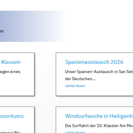
ten
. Klassen
Spanienaustausch 2026
Wegen eines
Unser Spanien-Austausch in San Seb
der Deutschen...
weiter lesen
nsortiums
Windsurfwoche in Heiligen
Die Surffahrt der 10. Klässler Am Mo
asmus+ Wir
weiter lesen