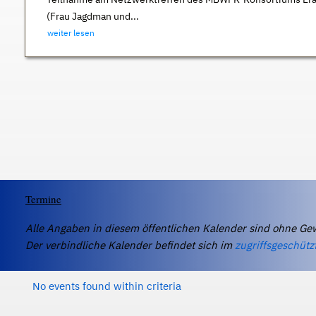
(Frau Jagdman und...
weiter lesen
Termine
Alle Angaben in diesem öffentlichen Kalender sind ohne Ge
Der verbindliche Kalender befindet sich im
zugriffsgeschütz
No events found within criteria