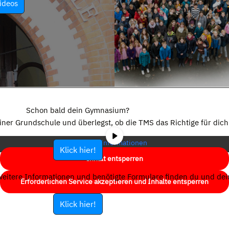
ideos
Sie sehen gerade einen Platzhalterinhalt von
YouTube
. Um auf den
eigentlichen Inhalt zuzugreifen, klicken Sie auf die Schaltfläche unten.
Schon bald dein Gymnasium?
Bitte beachten Sie, dass dabei Daten an Drittanbieter weitergegeben
einer Grundschule und überlegst, ob die TMS das Richtige für dich 
werden.
Mehr Informationen
Klick hier!
Inhalt entsperren
eitere Informationen und benötigte Formulare finden du und dein
Erforderlichen Service akzeptieren und Inhalte entsperren
Klick hier!