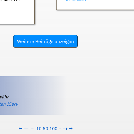
Weitere Beiträge anzeigen
währ.
ten IServ
.
←
−−
−
10
50
100
+
++
→