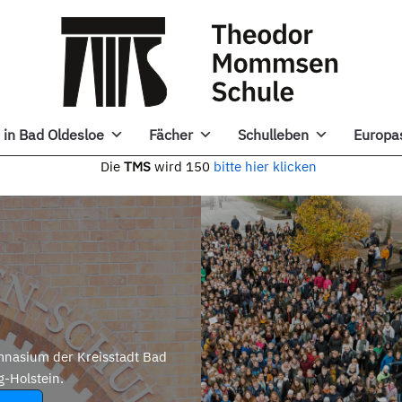
in Bad Oldesloe
Fächer
Schulleben
Europa
e
TMS
wird 150
bitte hier klicken
nasium der Kreisstadt Bad
g-Holstein.