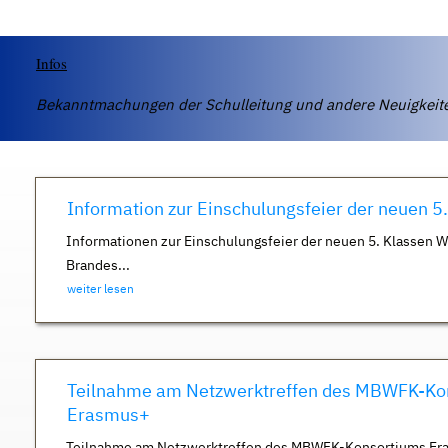
Infos
Bekanntmachungen der Schulleitung und andere Neuigkei
Information zur Einschulungsfeier der neuen 5
Informationen zur Einschulungsfeier der neuen 5. Klassen 
Brandes...
weiter lesen
Teilnahme am Netzwerktreffen des MBWFK-Ko
Erasmus+
Teilnahme am Netzwerktreffen des MBWFK-Konsortiums Er