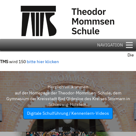
Zum
Inhalt
springen
NAVIGATION
Die
TMS
wird 150
bitte hier klicken
Herzlich willkommen
auf der Homepage der Theodor-Mommsen-Schule, dem
Gymnasium der Kreisstadt Bad Oldesloe des Kreises Stormarn in
Schleswig-Holstein.
Digitale Schulführung / Kennenlern-Videos