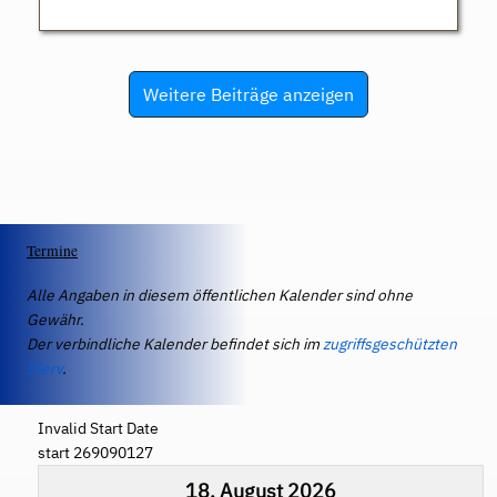
Weitere Beiträge anzeigen
Termine
Alle Angaben in diesem öffentlichen Kalender sind ohne
Gewähr.
Der verbindliche Kalender befindet sich im
zugriffsgeschützten
IServ
.
Invalid Start Date
start 269090127
18. August 2026