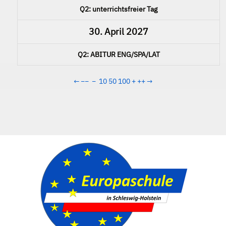
Q2: unterrichtsfreier Tag
30. April 2027
Q2: ABITUR ENG/SPA/LAT
←
−−
−
10
50
100
+
++
→