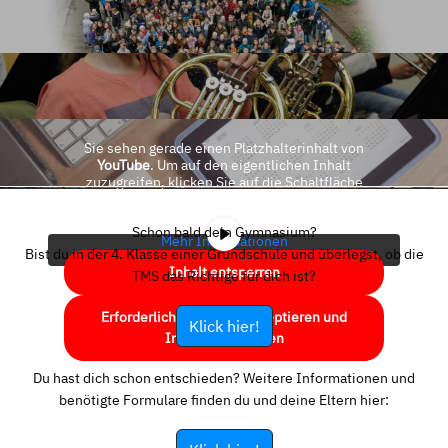
Sie sehen gerade einen Platzhalterinhalt von
YouTube
. Um auf den eigentlichen Inhalt
zuzugreifen, klicken Sie auf die Schaltfläche
unten. Bitte beachten Sie, dass dabei Daten an
Drittanbieter weitergegeben werden.
Schon bald dein Gymnasium?
Mehr Informationen
Bist du in der 4. Klasse einer Grundschule und überlegst, ob die
Inhalt entsperren
TMS das Richtige für dich ist?
Erforderlichen Service akzeptieren und
Klick hier!
Inhalte entsperren
Du hast dich schon entschieden? Weitere Informationen und
benötigte Formulare finden du und deine Eltern hier: