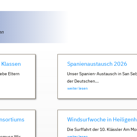
ten
. Klassen
Spanienaustausch 2026
ebe Eltern
Unser Spanien-Austausch in San Seb
der Deutschen...
weiter lesen
nsortiums
Windsurfwoche in Heiligen
Die Surffahrt der 10. Klässler Am Mo
asmus+ Wir
weiter lesen