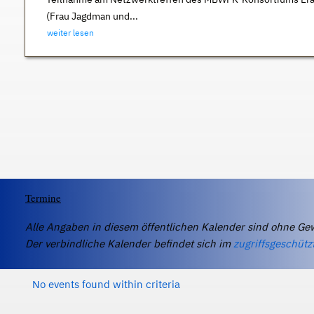
(Frau Jagdman und...
weiter lesen
Termine
Alle Angaben in diesem öffentlichen Kalender sind ohne Ge
Der verbindliche Kalender befindet sich im
zugriffsgeschütz
No events found within criteria