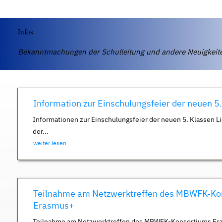
Infos
Bekanntmachungen der Schulleitung und andere Neuigkei
Information zur Einschulungsfeier der neuen 5
Informationen zur Einschulungsfeier der neuen 5. Klassen Li
der...
weiter lesen
Teilnahme am Netzwerktreffen des MBWFK-Ko
Erasmus+
Teilnahme am Netzwerktreffen des MBWFK-Konsortiums Er