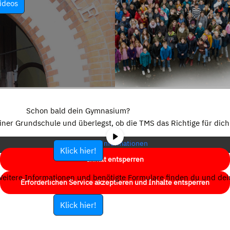
ideos
Sie sehen gerade einen Platzhalterinhalt von
YouTube
. Um auf den
eigentlichen Inhalt zuzugreifen, klicken Sie auf die Schaltfläche unten.
Schon bald dein Gymnasium?
Bitte beachten Sie, dass dabei Daten an Drittanbieter weitergegeben
einer Grundschule und überlegst, ob die TMS das Richtige für dich 
werden.
Mehr Informationen
Klick hier!
Inhalt entsperren
eitere Informationen und benötigte Formulare finden du und dein
Erforderlichen Service akzeptieren und Inhalte entsperren
Klick hier!