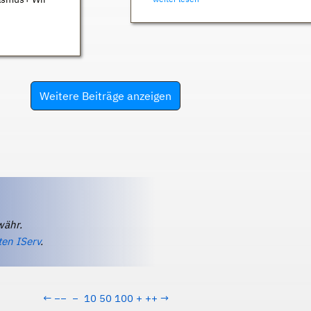
Weitere Beiträge anzeigen
währ.
ten IServ
.
←
−−
−
10
50
100
+
++
→