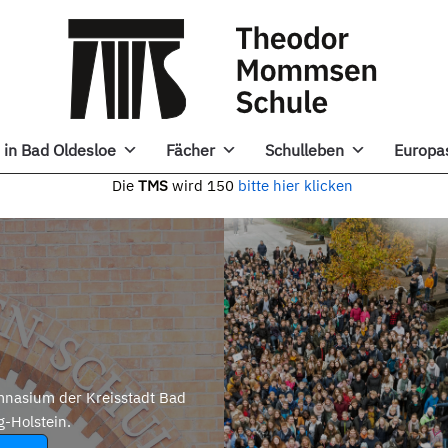
in Bad Oldesloe
Fächer
Schulleben
Europa
e
TMS
wird 150
bitte hier klicken
nasium der Kreisstadt Bad
g-Holstein.