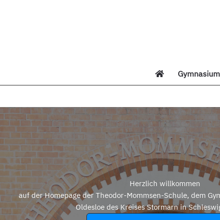
Zum
Inhalt
springen
Gymnasium 
Di
Herzlich willkommen
auf der Homepage der Theodor-Mommsen-Schule, dem Gym
Oldesloe des Kreises Stormarn in Schleswi