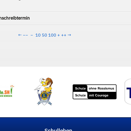
hschreibtermin
←
−−
−
10
50
100
+
++
→
Schulleben