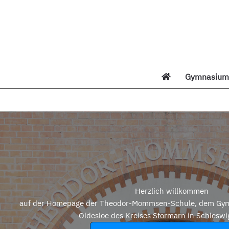
Zum
Inhalt
springen
Gymnasium 
Di
Herzlich willkommen
auf der Homepage der Theodor-Mommsen-Schule, dem Gym
Oldesloe des Kreises Stormarn in Schleswi