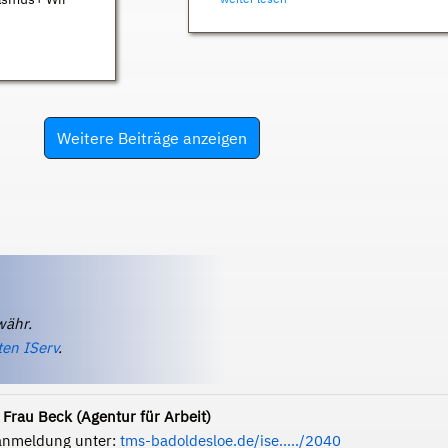
Weitere Beiträge anzeigen
währ.
ten IServ
.
Frau Beck (Agentur für Arbeit)
anmeldung unter:
tms-badoldesloe.de/ise...../2040