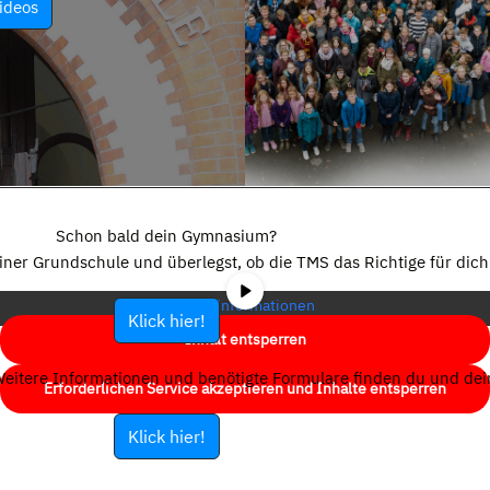
ideos
Sie sehen gerade einen Platzhalterinhalt von
YouTube
. Um auf den
eigentlichen Inhalt zuzugreifen, klicken Sie auf die Schaltfläche unten.
Schon bald dein Gymnasium?
Bitte beachten Sie, dass dabei Daten an Drittanbieter weitergegeben
einer Grundschule und überlegst, ob die TMS das Richtige für dich 
werden.
Mehr Informationen
Klick hier!
Inhalt entsperren
eitere Informationen und benötigte Formulare finden du und dein
Erforderlichen Service akzeptieren und Inhalte entsperren
Klick hier!