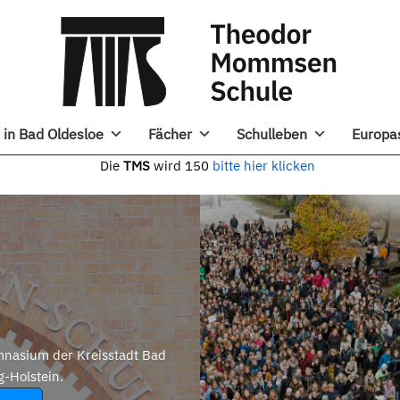
in Bad Oldesloe
Fächer
Schulleben
Europa
e
TMS
wird 150
bitte hier klicken
nasium der Kreisstadt Bad
g-Holstein.