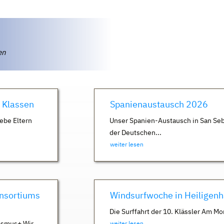
ten
. Klassen
Spanienaustausch 2026
ebe Eltern
Unser Spanien-Austausch in San Seb
der Deutschen...
weiter lesen
nsortiums
Windsurfwoche in Heiligen
Die Surffahrt der 10. Klässler Am Mo
asmus+ Wir
weiter lesen