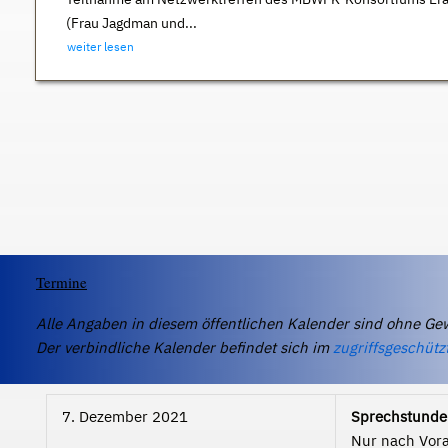
(Frau Jagdman und...
weiter lesen
Termine
Alle Angaben in diesem öffentlichen Kalender sind ohne Ge
Der verbindliche Kalender befindet sich im
zugriffsgeschütz
7. Dezember 2021
Sprechstunde 
Nur nach Vor