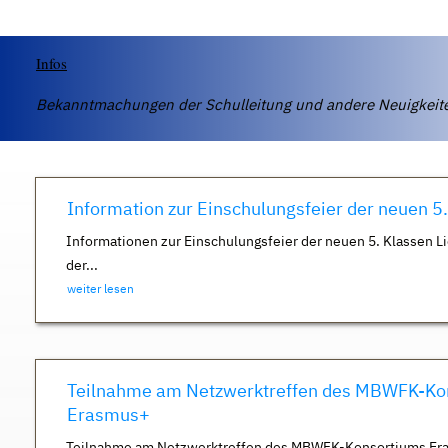
Infos
Bekanntmachungen der Schulleitung und andere Neuigkei
Information zur Einschulungsfeier der neuen 5
Informationen zur Einschulungsfeier der neuen 5. Klassen Li
der...
weiter lesen
Teilnahme am Netzwerktreffen des MBWFK-Ko
Erasmus+
Teilnahme am Netzwerktreffen des MBWFK-Konsortiums Er