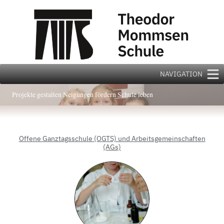
Zum
Inhalt
springen
NAVIGATION
Projekte gestalten Neigungen fördern Schule leben
Offene Ganztagsschule (OGTS) und Arbeitsgemeinschaften
(AGs)​