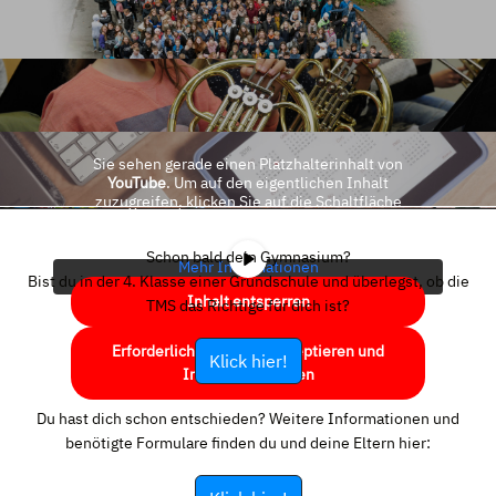
Sie sehen gerade einen Platzhalterinhalt von
YouTube
. Um auf den eigentlichen Inhalt
zuzugreifen, klicken Sie auf die Schaltfläche
unten. Bitte beachten Sie, dass dabei Daten an
Drittanbieter weitergegeben werden.
Schon bald dein Gymnasium?
Mehr Informationen
Bist du in der 4. Klasse einer Grundschule und überlegst, ob die
Inhalt entsperren
TMS das Richtige für dich ist?
Erforderlichen Service akzeptieren und
Klick hier!
Inhalte entsperren
Du hast dich schon entschieden? Weitere Informationen und
benötigte Formulare finden du und deine Eltern hier: