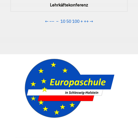
Lehrkäftekonferenz
←
−−
−
10
50
100
+
++
→