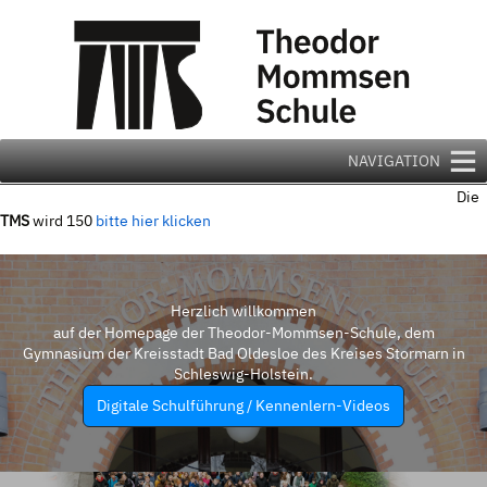
Zum
Inhalt
springen
NAVIGATION
Die
TMS
wird 150
bitte hier klicken
Herzlich willkommen
auf der Homepage der Theodor-Mommsen-Schule, dem
Gymnasium der Kreisstadt Bad Oldesloe des Kreises Stormarn in
Schleswig-Holstein.
Digitale Schulführung / Kennenlern-Videos