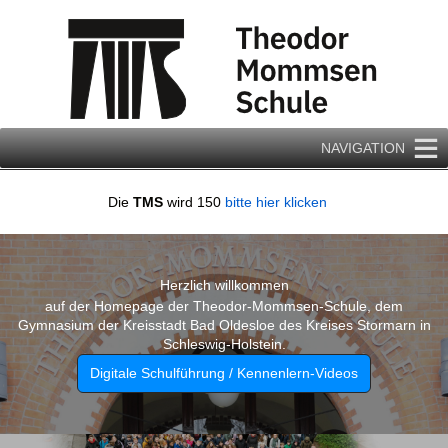
Zum
Inhalt
springen
NAVIGATION
Die
TMS
wird 150
bitte hier klicken
Herzlich willkommen
auf der Homepage der Theodor-Mommsen-Schule, dem
Gymnasium der Kreisstadt Bad Oldesloe des Kreises Stormarn in
Schleswig-Holstein.
Digitale Schulführung / Kennenlern-Videos