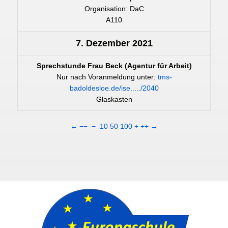
Organisation: DaC
A110
7. Dezember 2021
Sprechstunde Frau Beck (Agentur für Arbeit)
Nur nach Voranmeldung unter:
tms-
badoldesloe.de/ise...../2040
Glaskasten
←
−−
−
10
50
100
+
++
→