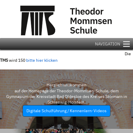
Zum
Inhalt
springen
NAVIGATION
Die
TMS
wird 150
bitte hier klicken
Herzlich willkommen
auf der Homepage der Theodor-Mommsen-Schule, dem
Gymnasium der Kreisstadt Bad Oldesloe des Kreises Stormarn in
Schleswig-Holstein.
Digitale Schulführung / Kennenlern-Videos