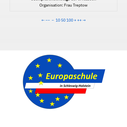
Organisation: Frau Treptow
←
−−
−
10
50
100
+
++
→