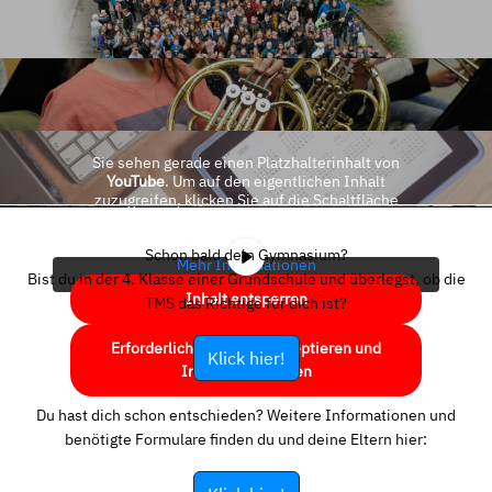
Sie sehen gerade einen Platzhalterinhalt von
YouTube
. Um auf den eigentlichen Inhalt
zuzugreifen, klicken Sie auf die Schaltfläche
unten. Bitte beachten Sie, dass dabei Daten an
Drittanbieter weitergegeben werden.
Schon bald dein Gymnasium?
Mehr Informationen
Bist du in der 4. Klasse einer Grundschule und überlegst, ob die
Inhalt entsperren
TMS das Richtige für dich ist?
Erforderlichen Service akzeptieren und
Klick hier!
Inhalte entsperren
Du hast dich schon entschieden? Weitere Informationen und
benötigte Formulare finden du und deine Eltern hier: