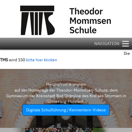
Zum
Inhalt
springen
NAVIGATION
Die
TMS
wird 150
bitte hier klicken
Herzlich willkommen
auf der Homepage der Theodor-Mommsen-Schule, dem
Gymnasium der Kreisstadt Bad Oldesloe des Kreises Stormarn in
Schleswig-Holstein.
Digitale Schulführung / Kennenlern-Videos