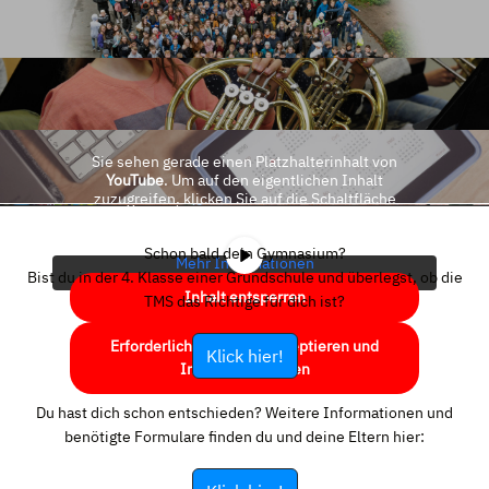
Sie sehen gerade einen Platzhalterinhalt von
YouTube
. Um auf den eigentlichen Inhalt
zuzugreifen, klicken Sie auf die Schaltfläche
unten. Bitte beachten Sie, dass dabei Daten an
Drittanbieter weitergegeben werden.
Schon bald dein Gymnasium?
Mehr Informationen
Bist du in der 4. Klasse einer Grundschule und überlegst, ob die
Inhalt entsperren
TMS das Richtige für dich ist?
Erforderlichen Service akzeptieren und
Klick hier!
Inhalte entsperren
Du hast dich schon entschieden? Weitere Informationen und
benötigte Formulare finden du und deine Eltern hier: