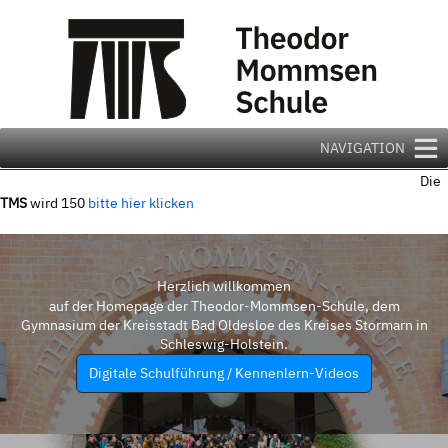
Zum
Inhalt
springen
NAVIGATION
Die
TMS
wird 150
bitte hier klicken
Herzlich willkommen
auf der Homepage der Theodor-Mommsen-Schule, dem
Gymnasium der Kreisstadt Bad Oldesloe des Kreises Stormarn in
Schleswig-Holstein.
Digitale Schulführung / Kennenlern-Videos