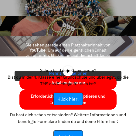
Sie sehen gerade einen Platzhalterinhalt von
YouTube
. Um auf den eigentlichen Inhalt
zuzugreifen, klicken Sie auf die Schaltfläche
unten. Bitte beachten Sie, dass dabei Daten an
Drittanbieter weitergegeben werden.
Schon bald dein Gymnasium?
Mehr Informationen
Bist du in der 4. Klasse einer Grundschule und überlegst, ob die
Inhalt entsperren
TMS das Richtige für dich ist?
Erforderlichen Service akzeptieren und
Klick hier!
Inhalte entsperren
Du hast dich schon entschieden? Weitere Informationen und
benötigte Formulare finden du und deine Eltern hier: