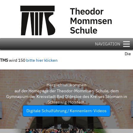
Zum
Inhalt
springen
NAVIGATION
Die
TMS
wird 150
bitte hier klicken
Herzlich willkommen
auf der Homepage der Theodor-Mommsen-Schule, dem
Gymnasium der Kreisstadt Bad Oldesloe des Kreises Stormarn in
Schleswig-Holstein.
Digitale Schulführung / Kennenlern-Videos