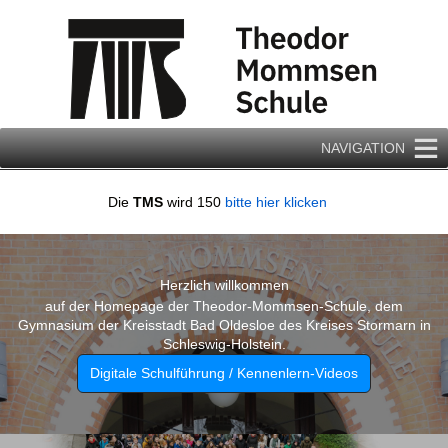
Zum
Inhalt
springen
NAVIGATION
Die
TMS
wird 150
bitte hier klicken
Herzlich willkommen
auf der Homepage der Theodor-Mommsen-Schule, dem
Gymnasium der Kreisstadt Bad Oldesloe des Kreises Stormarn in
Schleswig-Holstein.
Digitale Schulführung / Kennenlern-Videos