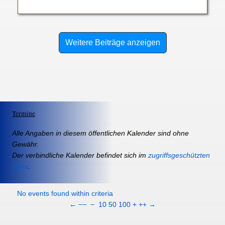
Weitere Beiträge anzeigen
Termine
Alle Angaben in diesem öffentlichen Kalender sind ohne
Gewähr.
Der verbindliche Kalender befindet sich im
zugriffsgeschützten
IServ
.
No events found within criteria
←
−−
−
10
50
100
+
++
→