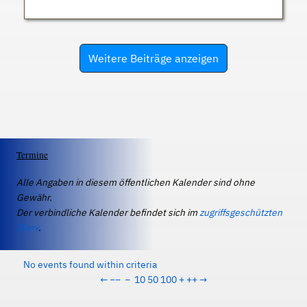
Weitere Beiträge anzeigen
Termine
Alle Angaben in diesem öffentlichen Kalender sind ohne
Gewähr.
Der verbindliche Kalender befindet sich im
zugriffsgeschützten
IServ
.
No events found within criteria
←
−−
−
10
50
100
+
++
→