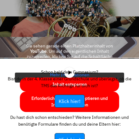
Sie sehen gerade einen Platzhalterinhalt von
YouTube
. Um auf den eigentlichen Inhalt
zuzugreifen, klicken Sie auf die Schaltfläche
unten. Bitte beachten Sie, dass dabei Daten an
Drittanbieter weitergegeben werden.
Schon bald dein Gymnasium?
Mehr Informationen
Bist du in der 4. Klasse einer Grundschule und überlegst, ob die
Inhalt entsperren
TMS das Richtige für dich ist?
Erforderlichen Service akzeptieren und
Klick hier!
Inhalte entsperren
Du hast dich schon entschieden? Weitere Informationen und
benötigte Formulare finden du und deine Eltern hier: