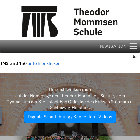
Zum
Inhalt
springen
NAVIGATION
Die
TMS
wird 150
bitte hier klicken
Herzlich willkommen
auf der Homepage der Theodor-Mommsen-Schule, dem
Gymnasium der Kreisstadt Bad Oldesloe des Kreises Stormarn in
Schleswig-Holstein.
Digitale Schulführung / Kennenlern-Videos