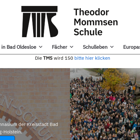
in Bad Oldesloe
Fächer
Schulleben
Europa
e
TMS
wird 150
bitte hier klicken
nasium der Kreisstadt Bad
g-Holstein.