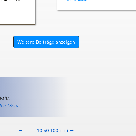
Weitere Beiträge anzeigen
währ.
ten IServ
.
←
−−
−
10
50
100
+
++
→