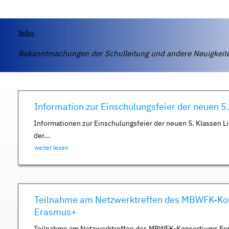
Infos
Bekanntmachungen der Schulleitung und andere Neuigkei
Information zur Einschulungsfeier der neuen 5
Informationen zur Einschulungsfeier der neuen 5. Klassen Li
der...
weiter lesen
Teilnahme am Netzwerktreffen des MBWFK-Ko
Erasmus+
Teilnahme am Netzwerktreffen des MBWFK-Konsortiums Er