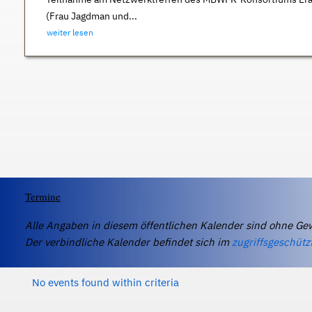
(Frau Jagdman und...
weiter lesen
Termine
Alle Angaben in diesem öffentlichen Kalender sind ohne Ge
Der verbindliche Kalender befindet sich im
zugriffsgeschütz
No events found within criteria