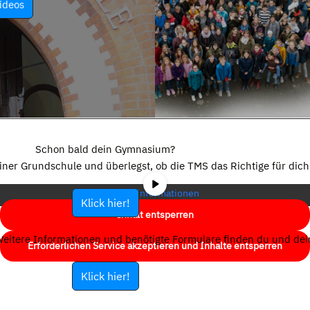
ideos
Sie sehen gerade einen Platzhalterinhalt von
YouTube
. Um auf den
eigentlichen Inhalt zuzugreifen, klicken Sie auf die Schaltfläche unten.
Schon bald dein Gymnasium?
Bitte beachten Sie, dass dabei Daten an Drittanbieter weitergegeben
einer Grundschule und überlegst, ob die TMS das Richtige für dich 
werden.
Mehr Informationen
Klick hier!
Inhalt entsperren
eitere Informationen und benötigte Formulare finden du und dein
Erforderlichen Service akzeptieren und Inhalte entsperren
Klick hier!