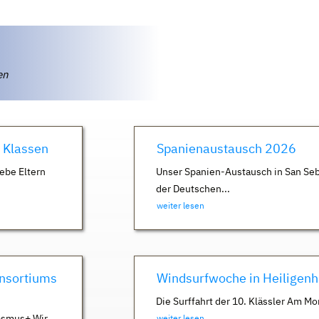
ten
. Klassen
Spanienaustausch 2026
ebe Eltern
Unser Spanien-Austausch in San Seb
der Deutschen...
weiter lesen
nsortiums
Windsurfwoche in Heiligen
Die Surffahrt der 10. Klässler Am Mo
asmus+ Wir
weiter lesen