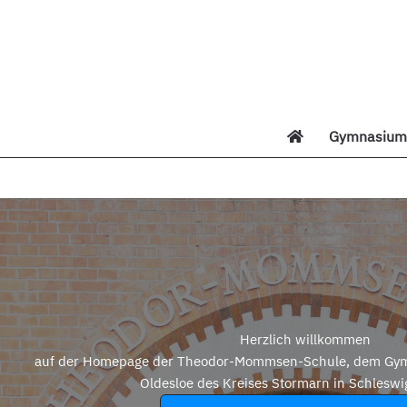
Zum
Inhalt
springen
Gymnasium 
Di
Herzlich willkommen
auf der Homepage der Theodor-Mommsen-Schule, dem Gym
Oldesloe des Kreises Stormarn in Schleswi